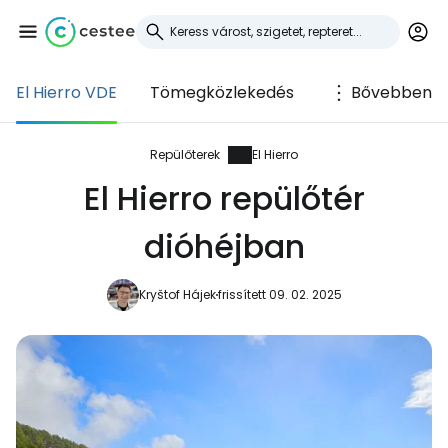
El Hierro VDE
Tömegközlekedés
Bővebben
Bejelentkezés a
Cestee-be
Repülőterek
El Hierro
El Hierro repülőtér
... az utazási közösség világszerte
dióhéjban
Folytatás a Google-lal
Kryštof Hájek
frissített 09. 02. 2025
Folytatás a Facebookkal
Folytassa e-mailben