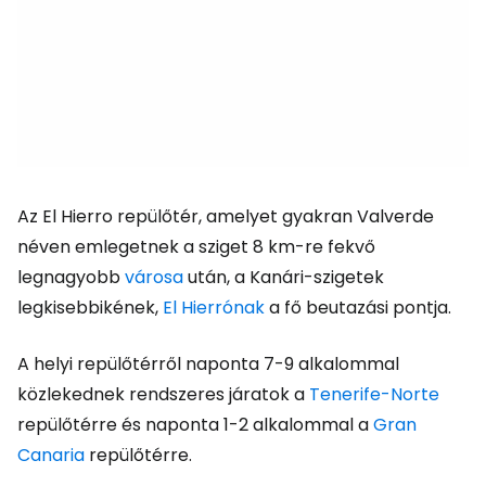
Az El Hierro repülőtér, amelyet gyakran Valverde
néven emlegetnek a sziget 8 km-re fekvő
legnagyobb
városa
után, a Kanári-szigetek
legkisebbikének,
El Hierrónak
a fő beutazási pontja.
A helyi repülőtérről naponta 7-9 alkalommal
közlekednek rendszeres járatok a
Tenerife-Norte
repülőtérre és naponta 1-2 alkalommal a
Gran
Canaria
repülőtérre.