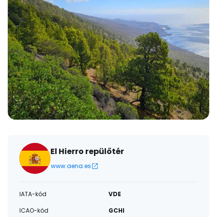
El Hierro repülőtér
www.aena.es
IATA-kód
VDE
ICAO-kód
GCHI