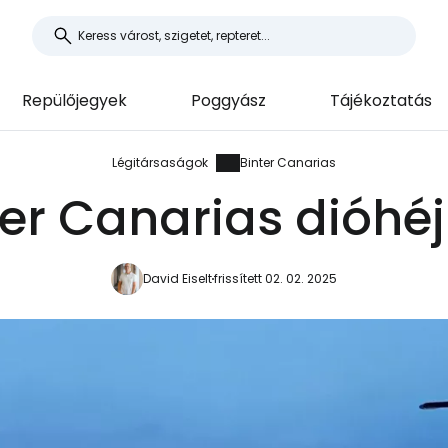
Repülőjegyek
Poggyász
Tájékoztatás
Légitársaságok
Binter Canarias
ter Canarias dióhé
David Eiselt
frissített 02. 02. 2025