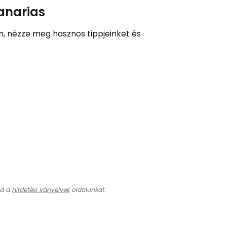
Canarias
on, nézze meg hasznos tippjeinket és
ásd a
Hirdetési irányelvek
oldalunkat.