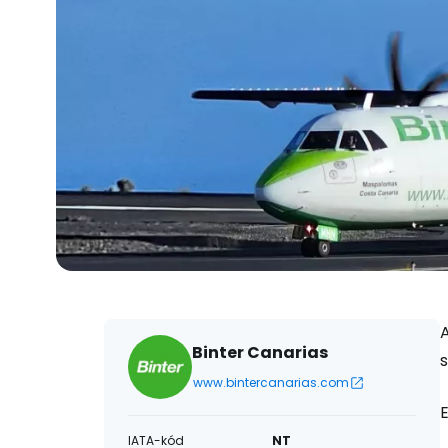
A
Binter Canarias
s
www.bintercanarias.com
E
IATA-kód
NT