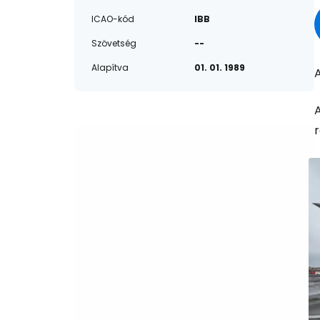
ICAO-kód
IBB
Szövetség
--
Alapítva
01. 01. 1989
A