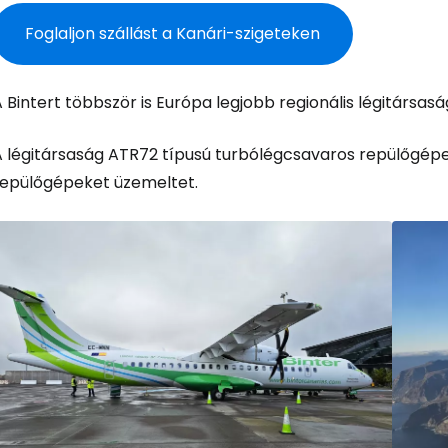
Foglaljon szállást a Kanári-szigeteken
 Bintert többször is Európa legjobb regionális légitársas
A légitársaság ATR72 típusú turbólégcsavaros repülőgépe
repülőgépeket üzemeltet.
Bejelentkez
... az utazási közösség világszerte
Fol