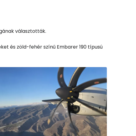
ágának választották.
ket és zöld-fehér színű Embarer 190 típusú
és a Cestee-be
ytatás a Google-lal