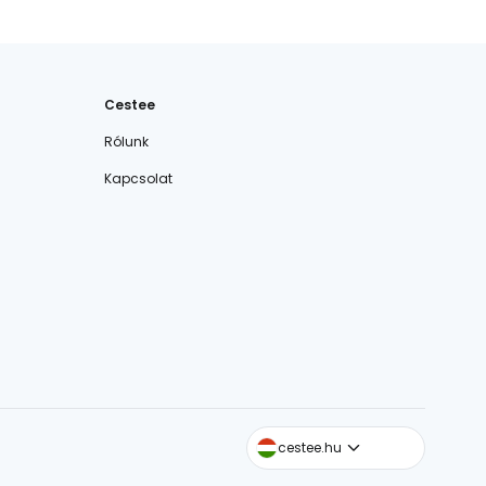
Cestee
Rólunk
Kapcsolat
cestee.com
cestee.hu
cestee.sk