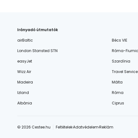
Irányadó útmutatók
airBaltic
Bécs VIE
London Stansted STN
Róma-Fiumic
easyJet
Szardínia
Wizz Air
Travel Service
Madeira
Málta
Izland
Róma
Albánia
Ciprus
© 2026 Cestee.hu
Feltételek
Adatvédelem
Reklám