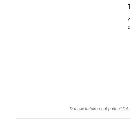
A
a
Ez a cikk tartalmazhat partneri lin