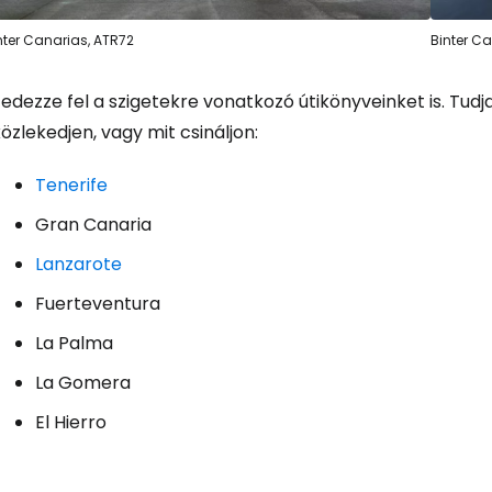
nter Canarias, ATR72
Binter Ca
Foly
Fedezze fel a szigetekre vonatkozó útikönyveinket is. Tu
özlekedjen, vagy mit csináljon:
Fol
Tenerife
Gran Canaria
Lanzarote
Fuerteventura
La Palma
La Gomera
El Hierro