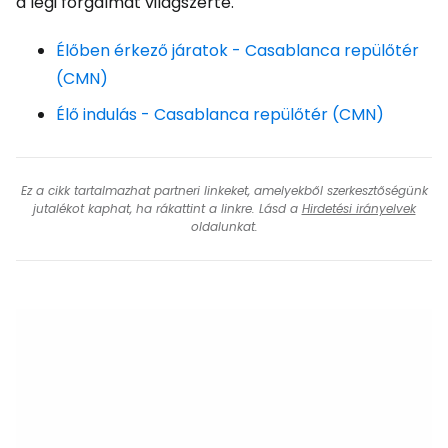
a légi forgalmat világszerte.
Élőben érkező járatok - Casablanca repülőtér
(CMN)
Élő indulás - Casablanca repülőtér (CMN)
Ez a cikk tartalmazhat partneri linkeket, amelyekből szerkesztőségünk
jutalékot kaphat, ha rákattint a linkre. Lásd a
Hirdetési irányelvek
oldalunkat.