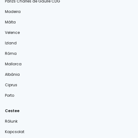
Párizs Charles de Gaulle CDG
Madeira
Málta
Velence
Izland
Róma
Mallorca
Albánia
Ciprus
Porto
Cestee
Rólunk
Kapcsolat