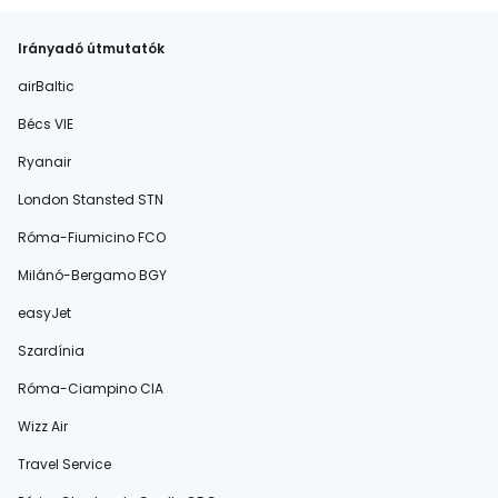
Irányadó útmutatók
airBaltic
Bécs VIE
Ryanair
London Stansted STN
Róma-Fiumicino FCO
Milánó-Bergamo BGY
easyJet
Szardínia
Róma-Ciampino CIA
Wizz Air
Travel Service