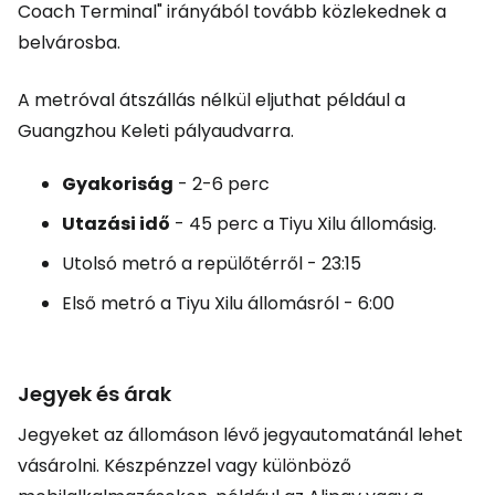
Coach Terminal" irányából tovább közlekednek a
belvárosba.
A metróval átszállás nélkül eljuthat például a
Guangzhou Keleti pályaudvarra.
Gyakoriság
- 2-6 perc
Utazási idő
- 45 perc a Tiyu Xilu állomásig.
Utolsó metró a repülőtérről - 23:15
Első metró a Tiyu Xilu állomásról - 6:00
Jegyek és árak
Jegyeket az állomáson lévő jegyautomatánál lehet
vásárolni. Készpénzzel vagy különböző