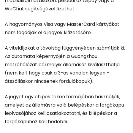
mobilalkalmazásokon, például az Alipay vagy a
WeChat segítségével fizethet.
A hagyományos Visa vagy MasterCard kártyákat
nem fogadják el a jegyek kifizetésére.
A viteldíjakat a távolság függvényében számítják ki.
Az automata képernyőjén a Guangzhou
metróhálózat bármelyik állomását kiválaszthatja
(nem kell, hogy csak a 3-as vonalon legyen -
átszálláskor nincsenek fordulókapuk).
A jegyet egy chipes token formájában használják,
amelyet az állomásra való belépéskor a forgókapu
leolvasójához kell csatlakoztatni, és kilépéskor a
forgókapuhoz kell bedobni.