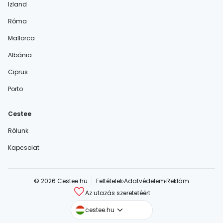
Izland
Róma
Mallorca
Albánia
Ciprus
Porto
Cestee
Rólunk
Kapcsolat
© 2026 Cestee.hu
Feltételek
Adatvédelem
Reklám
Az utazás szeretetéért
cestee.com
cestee.hu
cestee.sk