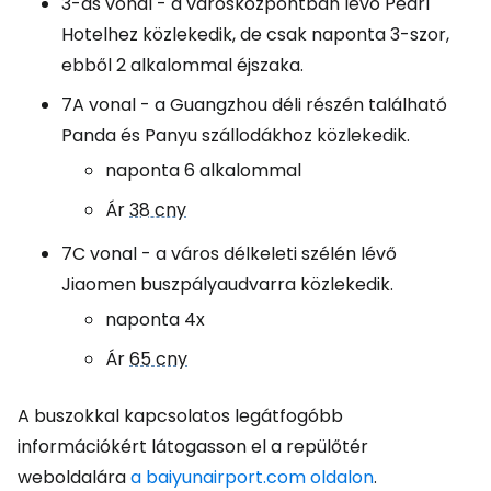
3-as vonal - a városközpontban lévő Pearl
Hotelhez közlekedik, de csak naponta 3-szor,
ebből 2 alkalommal éjszaka.
7A vonal - a Guangzhou déli részén található
Panda és Panyu szállodákhoz közlekedik.
naponta 6 alkalommal
Ár
38 cny
7C vonal - a város délkeleti szélén lévő
Jiaomen buszpályaudvarra közlekedik.
naponta 4x
Ár
65 cny
A buszokkal kapcsolatos legátfogóbb
információkért látogasson el a repülőtér
weboldalára
a baiyunairport.com oldalon
.