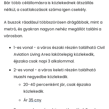
Bár több célállomásra is közlekednek átszállás
nélkül, a csatlakozások száma igen csekély.
A buszok ráadásul többszörösen drágábbak, mint a
metró, és gyakran nagyon nehéz megállót találni a
városban.
1-es vonal - a város északi részén található
Civil
Aviation Living Area
lakótelepig közlekedik,
éjszaka csak napi 3 alkalommal.
2-es vonal - a város keleti részén található
Huashi negyedbe közlekedik.
20-40 percenként jár, csak éjszaka
közlekedik.
Ár
35 cny