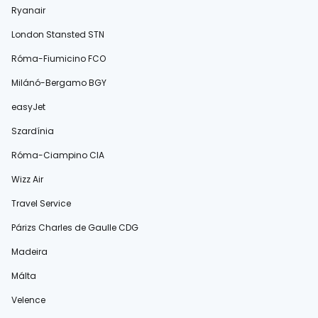
Ryanair
London Stansted STN
Róma-Fiumicino FCO
Milánó-Bergamo BGY
easyJet
Szardínia
Róma-Ciampino CIA
Wizz Air
Travel Service
Párizs Charles de Gaulle CDG
Madeira
Málta
Velence