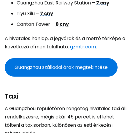
Guangzhou East Railway Station –
7 cny
Tiyu Xilu –
7 cny
Canton Tower –
8 cny
A hivatalos honlap, a jegyárak és a metró térképe a
következő címen található:
gzmtr.com
.
Guangzhou szállodai árak megtekintése
Taxi
A Guangzhou repülőtéren rengeteg hivatalos taxi áll
rendelkezésre, mégis akár 45 percet is el lehet
tölteni a taxisorban, különösen az esti érkezési