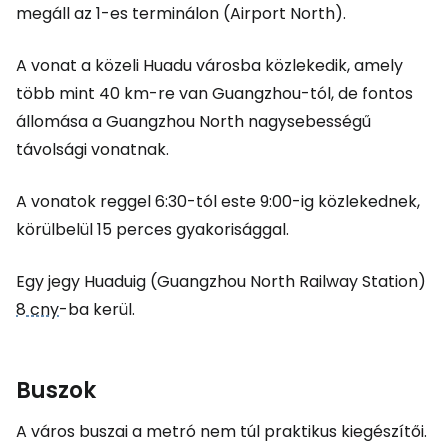
megáll az 1-es terminálon (
Airport North
).
A vonat a közeli Huadu városba közlekedik, amely
több mint 40 km-re van Guangzhou-tól, de fontos
állomása a Guangzhou North nagysebességű
távolsági vonatnak.
A vonatok reggel 6:30-tól este 9:00-ig közlekednek,
körülbelül 15 perces gyakorisággal.
Egy jegy Huaduig (Guangzhou North Railway Station)
8 cny
-ba kerül.
Buszok
A város buszai a metró nem túl praktikus kiegészítői.