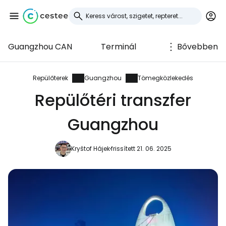
Guangzhou CAN
Terminál
Bővebben
Bejelentkezés a
Cestee-be
Repülőterek
Guangzhou
Tömegközlekedés
Repülőtéri transzfer
... az utazási közösség világszerte
Guangzhou
Folytatás a Google-lal
Kryštof Hájek
frissített 21. 06. 2025
Folytatás a Facebookkal
Folytassa e-mailben