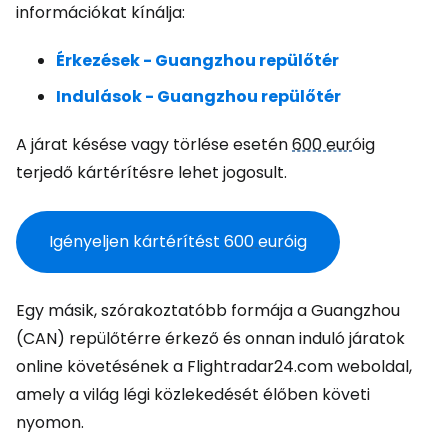
információkat kínálja:
Érkezések - Guangzhou repülőtér
Indulások - Guangzhou repülőtér
A járat késése vagy törlése esetén
600 eur
óig
terjedő kártérítésre lehet jogosult.
Igényeljen kártérítést
600 eur
óig
Egy másik, szórakoztatóbb formája a Guangzhou
(CAN) repülőtérre érkező és onnan induló járatok
online követésének a Flightradar24.com weboldal,
amely a világ légi közlekedését élőben követi
nyomon.