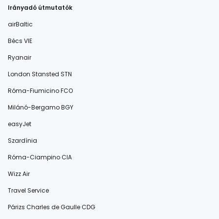
Irányadó útmutatók
airBaltic
Bécs VIE
Ryanair
London Stansted STN
Róma-Fiumicino FCO
Milánó-Bergamo BGY
easyJet
Szardínia
Róma-Ciampino CIA
Wizz Air
Travel Service
Párizs Charles de Gaulle CDG