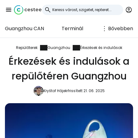
Guangzhou CAN
Terminál
Bővebben
Bejelentkezés a
Cestee-be
Repülőterek
Guangzhou
Érkezések és indulások
Érkezések és indulások a
... az utazási közösség világszerte
repülőtéren Guangzhou
Folytatás a Google-lal
Kryštof Hájek
frissített 21. 06. 2025
Folytatás a Facebookkal
Folytassa e-mailben