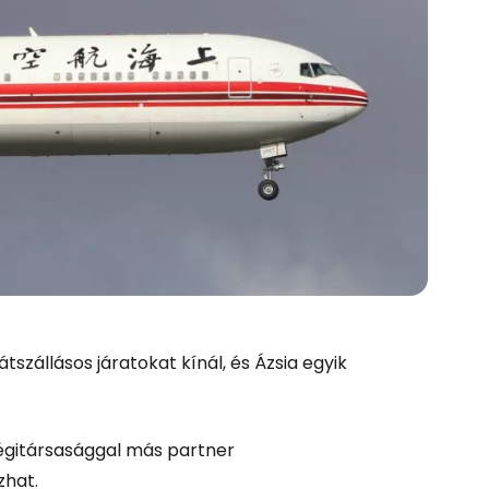
átszállásos járatokat kínál, és Ázsia egyik
égitársasággal más partner
zhat.