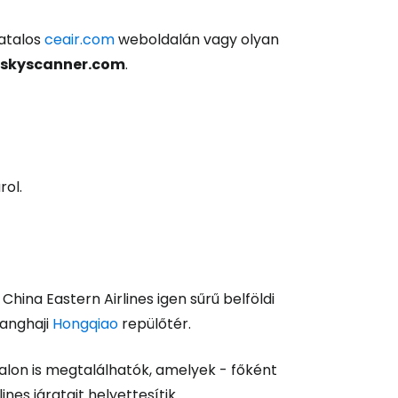
atalos
ceair.com
weboldalán vagy olyan
skyscanner.com
.
és a Cestee-be
rol.
ytatás a Google-lal
China Eastern Airlines igen sűrű belföldi
sanghaji
Hongqiao
repülőtér.
tatás a Facebookkal
alon is megtalálhatók, amelyek - főként
nes járatait helyettesítik.