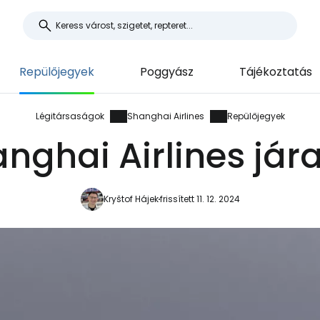
Repülőjegyek
Poggyász
Tájékoztatás
Légitársaságok
Shanghai Airlines
Repülőjegyek
nghai Airlines jár
Kryštof Hájek
frissített 11. 12. 2024