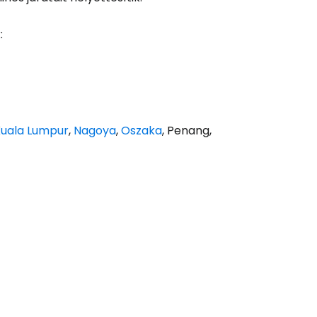
ytassa e-mailben
:
uala Lumpur
,
Nagoya
,
Oszaka
, Penang,