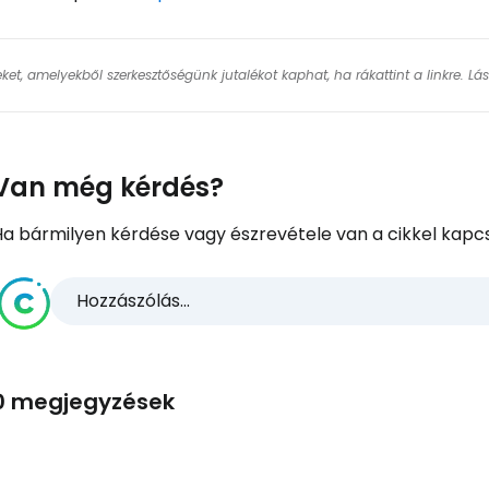
keket, amelyekből szerkesztőségünk jutalékot kaphat, ha rákattint a linkre. L
Van még kérdés?
Ha bármilyen kérdése vagy észrevétele van a cikkel kapcs
Hozzászólás...
0 megjegyzések