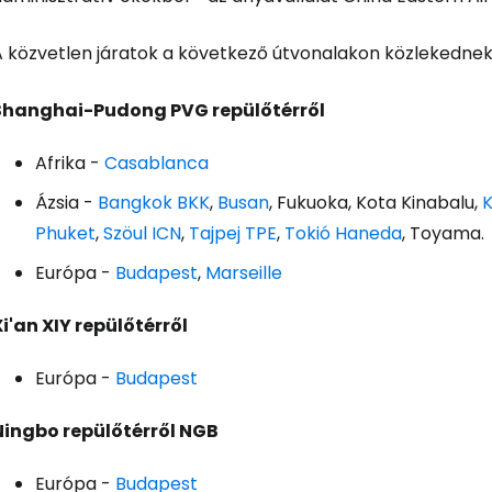
Fol
A közvetlen járatok a következő útvonalakon közlekednek
Shanghai-Pudong PVG repülőtérről
Afrika -
Casablanca
Ázsia -
Bangkok BKK
,
Busan
, Fukuoka, Kota Kinabalu,
K
Phuket
,
Szöul ICN
,
Tajpej TPE
,
Tokió Haneda
, Toyama.
Európa -
Budapest
,
Marseille
Xi'an XIY repülőtérről
Európa -
Budapest
Ningbo repülőtérről NGB
Európa -
Budapest