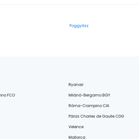
Poggyász
Ryanair
ino FCO
Milánó-Bergamo BGY
Róma-Ciampino CIA
Párizs Charles de Gaulle CDG
Velence
Mallorca