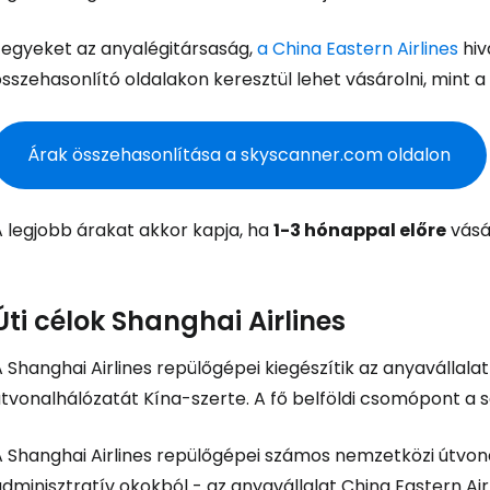
Jegyeket az anyalégitársaság,
a China Eastern Airlines
hiv
sszehasonlító oldalakon keresztül lehet vásárolni, mint a
Árak összehasonlítása a skyscanner.com oldalon
Bejelentkez
A legjobb árakat akkor kapja, ha
1-3 hónappal előre
vásá
... az utazási közösség világszerte
Fol
Úti célok Shanghai Airlines
 Shanghai Airlines repülőgépei kiegészítik az anyavállalat 
útvonalhálózatát Kína-szerte. A fő belföldi csomópont a 
Foly
A Shanghai Airlines repülőgépei számos nemzetközi útvon
dminisztratív okokból - az anyavállalat China Eastern Airli