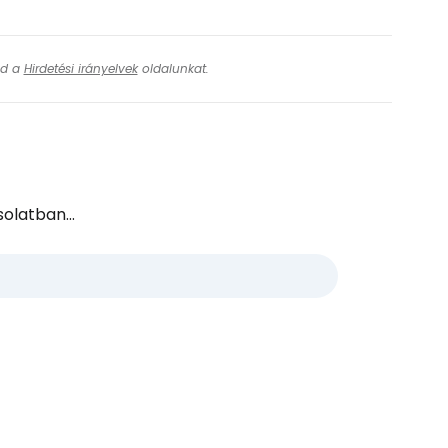
ásd a
Hirdetési irányelvek
oldalunkat.
olatban...