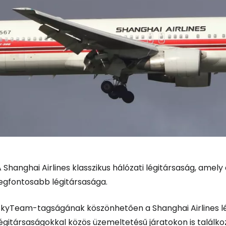
 Shanghai Airlines klasszikus hálózati légitársaság, amely 
legfontosabb légitársasága.
SkyTeam-tagságának köszönhetően a Shanghai Airlines l
égitársaságokkal közös üzemeltetésű járatokon is találko