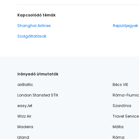
Kapcsolódó témák
Shanghai Airlines
Repülőjegyek
Szolgáltatások
Irányadó útmutatók
airBaltic
Bécs VIE
London Stansted STN
Róma-Fiumic
easyJet
Szardínia
Wizz Air
Travel Service
Madeira
Málta
Izland
Róma