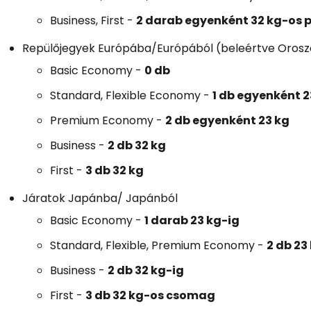
Business, First
-
2 darab egyenként 32 kg-os
Repülőjegyek Európába/Európából (beleértve Orosz
Basic Economy
-
0 db
Standard, Flexible Economy
-
1 db egyenként 2
Premium Economy
-
2 db egyenként 23 kg
Business
-
2 db 32 kg
First
-
3 db 32 kg
Járatok Japánba/ Japánból
Basic Economy
-
1 darab 23 kg-ig
Standard, Flexible, Premium Economy
-
2 db 23
Business
-
2 db 32 kg-ig
First
-
3 db 32 kg-os csomag