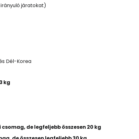
 irányuló járatokat)
 és Dél-Korea
3 kg
csomag, de legfeljebb összesen 20 kg
g, de összesen legfeljebb 30 kg