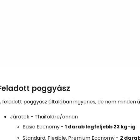
Bejelentkez
... az utazási közösség világszerte
Fol
Feladott poggyász
Foly
A feladott poggyász általában ingyenes, de nem minden út
Járatok - Thaiföldre/onnan
Fol
Basic Economy
-
1 darab legfeljebb 23 kg-ig
Standard, Flexible, Premium Economy
-
2 darab