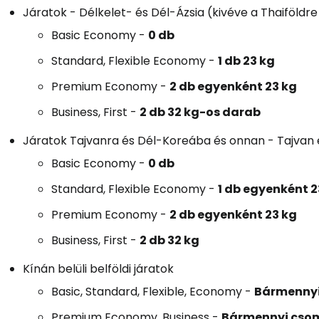
Járatok - Délkelet- és Dél-Ázsia (kivéve a Thaiföldre
Basic Economy
-
0 db
Standard, Flexible Economy
-
1 db 23 kg
Premium Economy
-
2 db egyenként 23 kg
Business, First
-
2 db 32 kg-os darab
Járatok Tajvanra és Dél-Koreába és onnan - Tajvan
Basic Economy
-
0 db
Standard, Flexible Economy
-
1 db egyenként 2
Premium Economy
-
2 db egyenként 23 kg
Business, First
-
2 db 32 kg
Kínán belüli belföldi járatok
Basic, Standard, Flexible, Economy
-
Bármennyi 
Premium Economy, Business
-
Bármennyi csoma