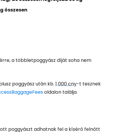
kg összesen
érre, a többletpoggyász díját soha nem
 plusz poggyász után kb.
1 000 cny
-t tesznek
xcessBaggageFees
oldalon találja.
dott poggyászt adhatnak fel a kísérő felnőtt