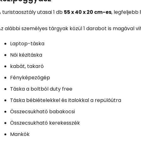
 turistaosztály utasai 1 db
55 x 40 x 20 cm-es
, legfeljeb
z alábbi személyes tárgyak közül 1 darabot is magával vih
Laptop-táska
Női kézitáska
kabát, takaró
Fényképezőgép
Táska a boltból
duty free
Táska bébiételekkel és italokkal a repülőútra
Összecsukható babakocsi
Összecsukható kerekesszék
Mankók