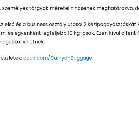
 személyes tárgyak méretei nincsenek meghatározva, de el 
z első és a business osztály utasai 2 kézipoggyásztáskát
m, és egyenként legfeljebb 10 kg-osak. Ezen kívül a fent
magukkal vihetnek.
Részletek:
ceair.com/CarryonBaggage