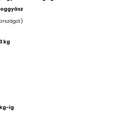
 poggyász
országot)
3 kg
 kg-ig