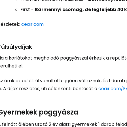
First
-
Bármennyi csomag, de legfeljebb 40 
Részletek:
ceair.com
Túlsúlydíjak
Ha a korlátokat meghaladó poggyásszal érkezik a repülőt
erülheti el.
z árak az adott útvonaltól függően változnak, és 1 darab
i. A díjak részletes, úti célonkénti bontását a
ceair.com/E
Gyermekek poggyásza
 felnőtt ölében utazó 2 év alatti gyermekek 1 darab fela