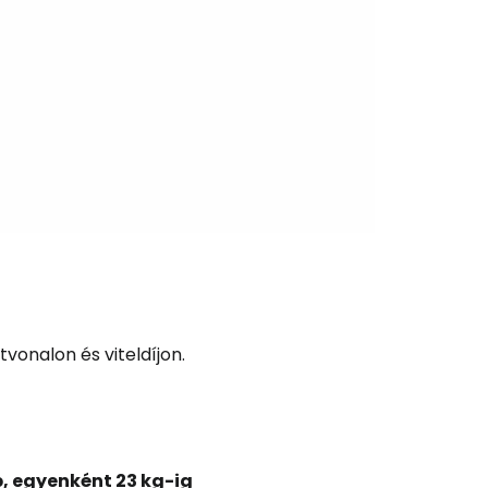
és a Cestee-be
ytatás a Google-lal
tatás a Facebookkal
vonalon és viteldíjon.
ytassa e-mailben
, egyenként 23 kg-ig