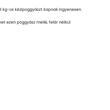
b 8 kg-os kézipoggyászt kapnak ingyenesen.
et ezen poggyász mellé, felár nélkül: