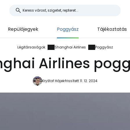
Repülőjegyek
Poggyász
Tájékoztatás
Légitársaságok
Shanghai Airlines
Poggyász
ghai Airlines pog
Kryštof Hájek
frissített 11. 12. 2024