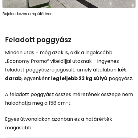
Bejelentkezés a repülőtéren
Feladott poggyász
Minden utas – még azok is, akik a legolcsóbb
„Economy Promo” viteldíjjal utaznak – ingyenes
feladott poggyászra jogosult, amely általában
két
darab
, egyenként
legfeljebb 23 kg súlyú
poggyász.
A feladott poggyász összes méretének összege nem
haladhatja meg a 158 cm-t.
Egyes útvonalakon azonban ez a határérték
magasabb.