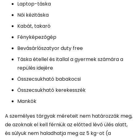
Laptop-táska
Női kézitáska
Kabát, takaró
Fényképezőgép
Bevásárlószatyor
duty free
Táska étellel és itallal a gyermek számára a
repülés idejére
Összecsukható babakocsi
Összecsukható kerekesszék
Mankók
A személyes tárgyak méreteit nem határozzák meg,
de azoknak el kell férniük az előtted lévő ülés alatt,
és súlyuk nem haladhatja meg az 5 kg-ot (a