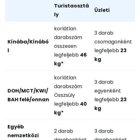
Turistaosztá
Üzleti
ly
korlátlan
3 darab
darabszám
Kínába/Kínábó
csomagonként
összesen
l
legfeljebb
23
legfeljebb
46
kg
kg*
korlátlan
3 darab
darabszám
DOH/MCT/KWI/
egyenként
Összsúly
BAH felé/onnan
legfeljebb
23
legfeljebb
40
kg
kg*
Egyéb
2 darab
3 darab
nemzetközi
darabonként
darabonként