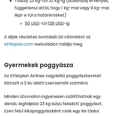
Túlsúly 23 kg-tól 32 kg-ig (átalánydíj érvényes,
függetlenül attól, hogy 1 kg-mal vagy 9 kg-mal
lépi-e túl a határértéket)
50 USD
-tól
126 USD
-ig
A díjak részletes bontását úti célonként az
ethiopian.com
weboldalon találja meg.
Gyermekek poggyásza
Az Ethiopian Airlines nagylelkű poggyászkeretet
biztosít a 2 év alatti csecsemők számára.
Minden útvonalon ingyenesen szállíthatnak egy
darab, legfeljebb 23 kg súlyú feladott poggyászt.
Ezen felül kézipoggyászként csak egy kis táska