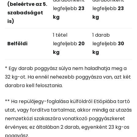
(beleértve az 5.
legfeljebb
23
legfeljebb
23
szabadságot
kg
kg
is)
1 tétel
1 darab
Belföldi
legfeljebb
20
legfeljebb
30
kg
kg
* Egy darab poggyász súlya nem haladhatja meg a
32 kg-ot. Ha ennél nehezebb poggyásza van, azt két
darabra kell felosztania.
** Ha repülőjegy-foglalása külföldről Etiópiába tartó
utat, vagy fordítva tartalmaz, akkor mindig az utazás
nemzetközi szakaszára vonatkozó poggyászkeret
érvényes; ez általában 2 darab, egyenként 23 kg-os
poggyász.