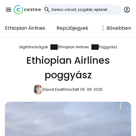
Ethiopian Airlines
Repülőjegyek
Bővebben
Bejelentkezés a
Cestee-be
Légitársaságok
Ethiopian Airlines
Poggyász
Ethiopian Airlines
... az utazási közösség világszerte
poggyász
Folytatás a Google-lal
David Eiselt
frissített 05. 08. 2026
Folytatás a Facebookkal
Folytassa e-mailben