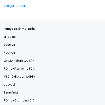
Szolgáltatások
Irányadó útmutatók
airBaltic
Bécs VIE
Ryanair
London Stansted STN
Róma-Fiumicino FCO
Milánó-Bergamo BGY
easyJet
Szardínia
Róma-Ciampino CIA