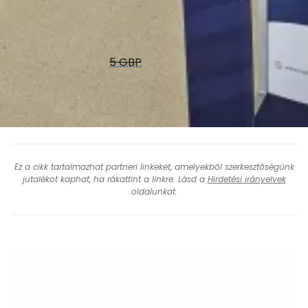
Ülőhely kiválasztása
Egy adott ülőhely kiválasztásáért az ülőhely
vonzereje alapján
5 GBP
-től kezdődő díjat kell fizetni.
Ha nem választ ülőhelyet, akkor egy véletlenszerűen
kiválasztott ülőhelyet kap ingyenesen.
Ez a cikk tartalmazhat partneri linkeket, amelyekből szerkesztőségünk
jutalékot kaphat, ha rákattint a linkre. Lásd a
Hirdetési irányelvek
oldalunkat.