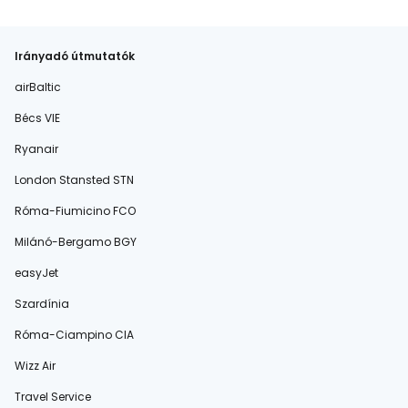
Irányadó útmutatók
airBaltic
Bécs VIE
Ryanair
London Stansted STN
Róma-Fiumicino FCO
Milánó-Bergamo BGY
easyJet
Szardínia
Róma-Ciampino CIA
Wizz Air
Travel Service