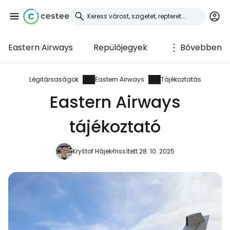
Eastern Airways
Repülőjegyek
Bővebben
Bejelentkezés a
Cestee-be
Légitársaságok
Eastern Airways
Tájékoztatás
Eastern Airways
... az utazási közösség világszerte
tájékoztató
Folytatás a Google-lal
Kryštof Hájek
frissített 28. 10. 2025
Folytatás a Facebookkal
Folytassa e-mailben