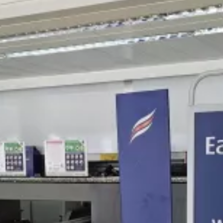
Hogyan tudok bejelentkezni az Eastern Airways
járatára, és mennyibe kerül a reptéri bejelentkezés?