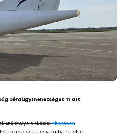
saság pénzügyi nehézségek miatt
ek székhelye a skóciai
Aberdeen
kről is üzemeltet egyes útvonalakat.