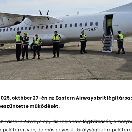
2025. október 27-én az Eastern Airways brit légitár
beszüntette működését.
z Eastern Airways egy kis regionális légitársaság, amelyn
epülőtéren van, de más egyesült királyságbeli repülőtere