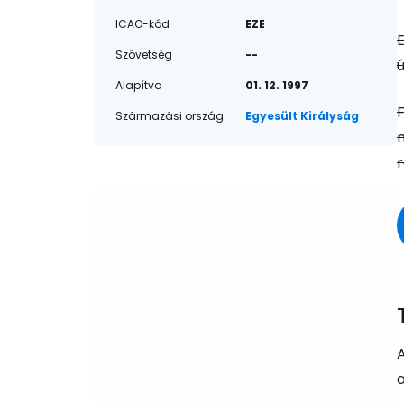
ICAO-kód
EZE
E
Szövetség
--
ú
Alapítva
01. 12. 1997
Származási ország
Egyesült Királyság
r
A
a