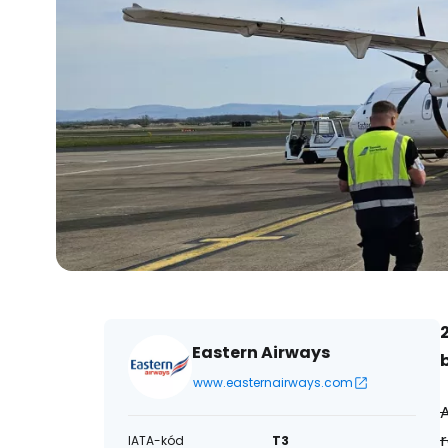
Eastern Airways
www.easternairways.com
A
r
IATA-kód
T3