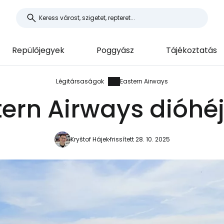
Repülőjegyek
Poggyász
Tájékoztatás
Légitársaságok
Eastern Airways
tern Airways dióhé
Kryštof Hájek
frissített 28. 10. 2025