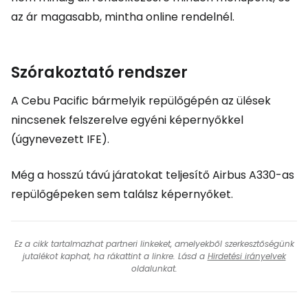
az ár magasabb, mintha online rendelnél.
Szórakoztató rendszer
A Cebu Pacific bármelyik repülőgépén az ülések
nincsenek felszerelve egyéni képernyőkkel
(úgynevezett IFE).
Még a hosszú távú járatokat teljesítő Airbus A330-as
repülőgépeken sem találsz képernyőket.
Ez a cikk tartalmazhat partneri linkeket, amelyekből szerkesztőségünk
jutalékot kaphat, ha rákattint a linkre. Lásd a
Hirdetési irányelvek
oldalunkat.