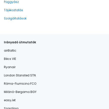
Poggyász
Tájékoztatás
Szolgáltatások
Irányadó útmutatók
airBaltic
Bécs VIE
Ryanair
London Stansted STN
Róma-Fiumicino FCO
Milánó-Bergamo BGY
easyJet
Szardínia