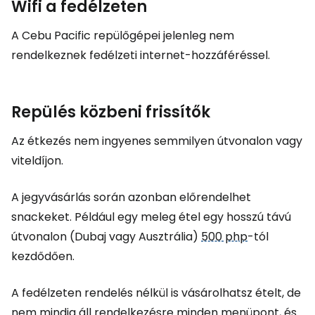
Wifi a fedélzeten
A Cebu Pacific repülőgépei jelenleg nem
rendelkeznek fedélzeti internet-hozzáféréssel.
Repülés közbeni frissítők
Az étkezés nem ingyenes semmilyen útvonalon vagy
viteldíjon.
A jegyvásárlás során azonban előrendelhet
snackeket. Például egy meleg étel egy hosszú távú
útvonalon (Dubaj vagy Ausztrália)
500 php
-tól
kezdődően.
A fedélzeten rendelés nélkül is vásárolhatsz ételt, de
nem mindig áll rendelkezésre minden menüpont, és