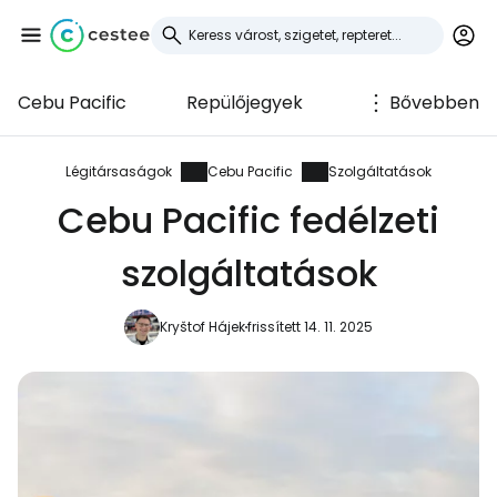
Cebu Pacific
Repülőjegyek
Bővebben
Bejelentkezés a
Cestee-be
Légitársaságok
Cebu Pacific
Szolgáltatások
Cebu Pacific fedélzeti
... az utazási közösség világszerte
szolgáltatások
Folytatás a Google-lal
Kryštof Hájek
frissített 14. 11. 2025
Folytatás a Facebookkal
Folytassa e-mailben