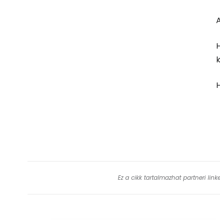
H
k
H
Ez a cikk tartalmazhat partneri lin