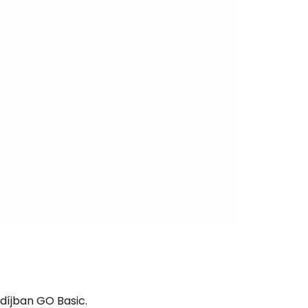
és a Cestee-be
ytatás a Google-lal
tatás a Facebookkal
ytassa e-mailben
ldíjban
GO Basic
.