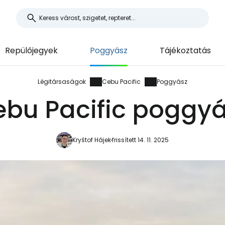
Repülőjegyek
Poggyász
Tájékoztatás
Légitársaságok
Cebu Pacific
Poggyász
bu Pacific poggy
Kryštof Hájek
frissített 14. 11. 2025