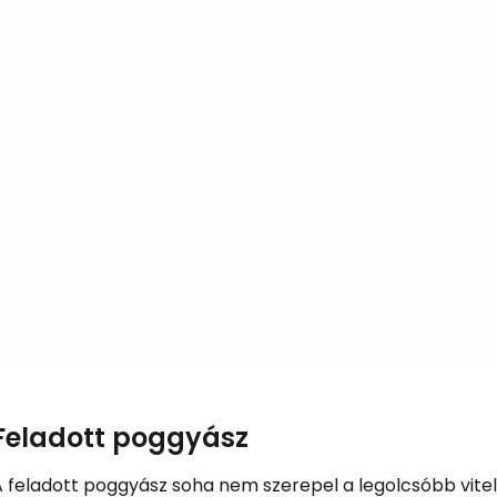
Bejelentkez
... az utazási közösség világszerte
Fol
Foly
Fol
Feladott poggyász
A feladott poggyász soha nem szerepel a legolcsóbb vite