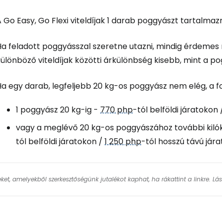
A
Go Easy, Go Flexi
viteldíjak 1 darab poggyászt tartalma
a feladott poggyásszal szeretne utazni, mindig érdemes r
ülönböző viteldíjak közötti árkülönbség kisebb, mint a p
a egy darab, legfeljebb 20 kg-os poggyász nem elég, a fo
1 poggyász 20 kg-ig -
770 php
-tól belföldi járatokon
vagy a meglévő 20 kg-os poggyászához további kilók
tól belföldi járatokon /
1 250 php
-tól hosszú távú jára
keket, amelyekből szerkesztőségünk jutalékot kaphat, ha rákattint a linkre. L