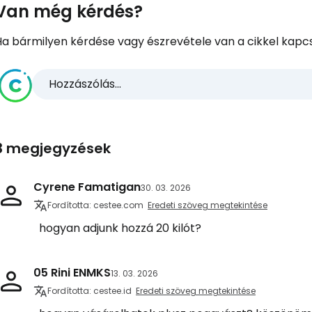
Van még kérdés?
Ha bármilyen kérdése vagy észrevétele van a cikkel kapcs
Hozzászólás...
3 megjegyzések
Cyrene Famatigan
30. 03. 2026
Fordította: cestee.com
Eredeti szöveg megtekintése
hogyan adjunk hozzá 20 kilót?
05 Rini ENMKS
13. 03. 2026
Fordította: cestee.id
Eredeti szöveg megtekintése