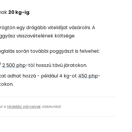
znak
20 kg-ig
.
ögtön egy drágább viteldíjat vásárolni. A
oggyász visszavételének költsége.
glalás során további poggyászt is felvehet:
 /
2 500 php
-tól hosszú távú járatokon.
at adhat hozzá - például 4 kg-ot
450 php
-
tokon.
ásd a
Hirdetési irányelvek
oldalunkat.