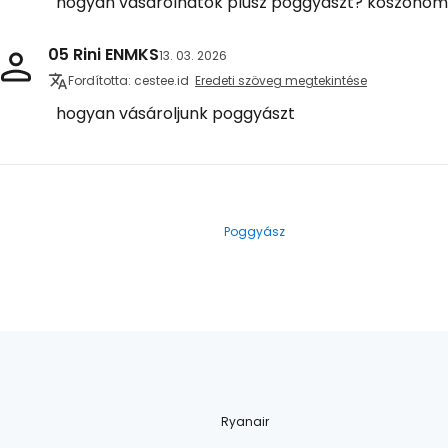
hogyan vásárolhatok plusz poggyászt? köszönöm
05 Rini ENMKS
13. 03. 2026
Fordította: cestee.id
Eredeti szöveg megtekintése
hogyan vásároljunk poggyászt
Poggyász
Ryanair