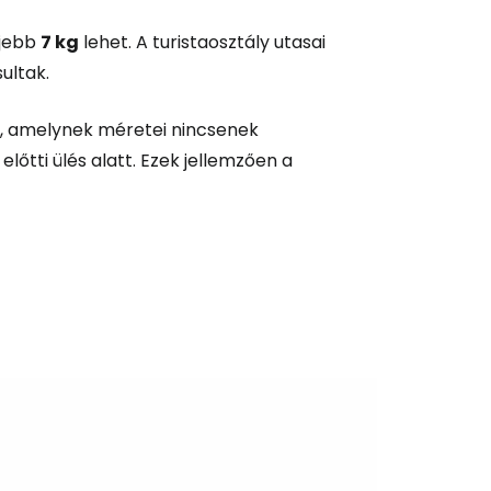
ljebb
7 kg
lehet. A turistaosztály utasai
ultak.
l, amelynek méretei nincsenek
őtti ülés alatt. Ezek jellemzően a