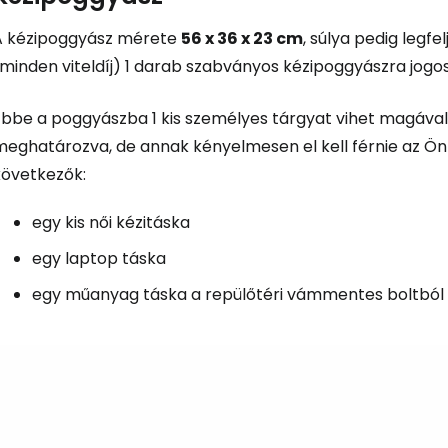
A kézipoggyász mérete
56 x 36 x 23 cm
, súlya pedig legfe
minden viteldíj) 1 darab szabványos kézipoggyászra jogos
Ebbe a poggyászba 1 kis személyes tárgyat vihet magáva
eghatározva, de annak kényelmesen el kell férnie az Ön el
következők:
egy kis női kézitáska
egy laptop táska
egy műanyag táska a repülőtéri vámmentes boltból