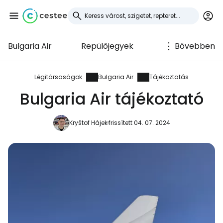
Bulgaria Air
Repülőjegyek
Bővebben
Bejelentkezés a
Cestee-be
Légitársaságok
Bulgaria Air
Tájékoztatás
Bulgaria Air tájékoztató
... az utazási közösség világszerte
Kryštof Hájek
frissített 04. 07. 2024
Folytatás a Google-lal
Folytatás a Facebookkal
Folytassa e-mailben