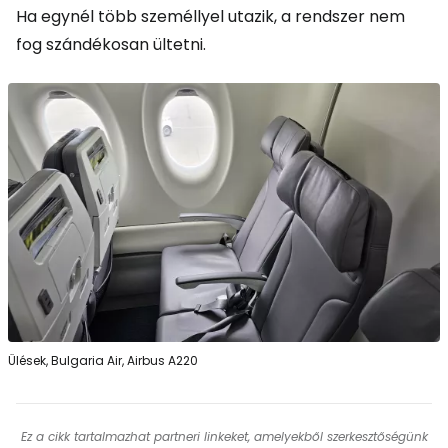
Ha egynél több személlyel utazik, a rendszer nem
fog szándékosan ültetni.
Ülések, Bulgaria Air, Airbus A220
Ez a cikk tartalmazhat partneri linkeket, amelyekből szerkesztőségünk