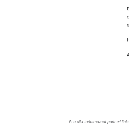
o
H
Ez a cikk tartalmazhat partneri lin