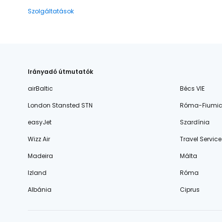
Szolgáltatások
Irányadó útmutatók
airBaltic
Bécs VIE
London Stansted STN
Róma-Fiumic
easyJet
Szardínia
Wizz Air
Travel Service
Madeira
Málta
Izland
Róma
Albánia
Ciprus