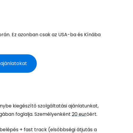
és a Cestee-be
során. Ez azonban csak az USA-ba és Kínába
 ajánlatokat
ytatás a Google-lal
tatás a Facebookkal
nybe kiegészítő szolgáltatási ajánlatunkat,
agában foglalja. Személyenként
20 eur
óért.
ytassa e-mailben
elépés + fast track (elsőbbségi átjutás a