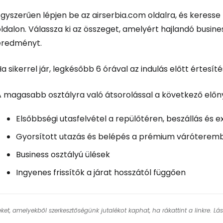
Egyszerűen lépjen be az airserbia.com oldalra, és keress
ldalon. Válassza ki az összeget, amelyért hajlandó busine
eredményt.
a sikerrel jár, legkésőbb 6 órával az indulás előtt értesíté
A magasabb osztályra való átsorolással a következő előn
Elsőbbségi utasfelvétel a repülőtéren, beszállás és 
Gyorsított utazás és belépés a prémium váróterem
Business osztályú ülések
Ingyenes frissítők a járat hosszától függően
keket, amelyekből szerkesztőségünk jutalékot kaphat, ha rákattint a linkre. L