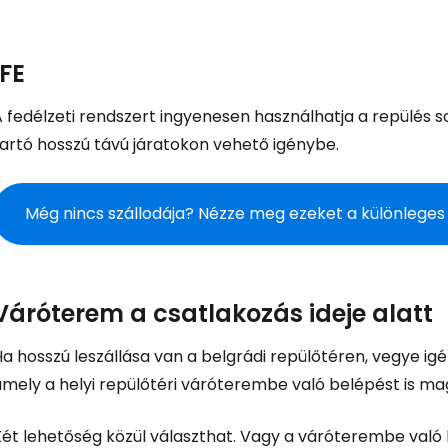
IFE
Bejelentkez
A fedélzeti rendszert ingyenesen használhatja a repülés 
tartó hosszú távú járatokon vehető igénybe.
... az utazási közösség világszerte
Még nincs szállodája? Nézze meg ezeket a különleges
Fol
Váróterem a csatlakozás ideje alatt
Foly
a hosszú leszállása van a belgrádi repülőtéren, vegye igé
amely a helyi repülőtéri váróterembe való belépést is m
Fol
ét lehetőség közül választhat. Vagy a váróterembe való b