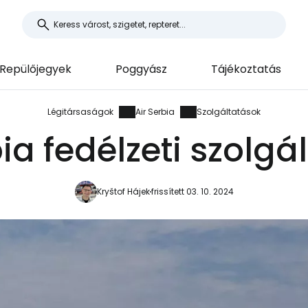
Repülőjegyek
Poggyász
Tájékoztatás
Légitársaságok
Air Serbia
Szolgáltatások
bia fedélzeti szolgá
Kryštof Hájek
frissített 03. 10. 2024