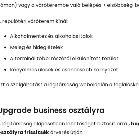
vámon) vagy a váróterembe való belépés + elsőbbségi bes
 repülőtéri váróterem kínál:
Alkoholmentes és alkoholos italok
Meleg és hideg ételek
A terminál többi részétől elkülönített terület
Kényelmes ülések és csendesebb környezet
zt a szolgáltatást a légitársaság weboldalán a foglalásk
Upgrade business osztályra
A légitársaság alapesetben lehetőséget biztosít arra
, ho
osztályra frissítsék
árverés útján.