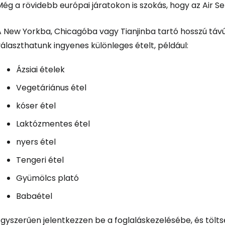
ég a rövidebb európai járatokon is szokás, hogy az Air Ser
 New Yorkba, Chicagóba vagy Tianjinba tartó hosszú távú j
álaszthatunk ingyenes különleges ételt, például:
Ázsiai ételek
Vegetáriánus étel
kóser étel
Laktózmentes étel
nyers étel
Tengeri étel
Gyümölcs plató
Babaétel
gyszerűen jelentkezzen be a foglaláskezelésébe, és töltse