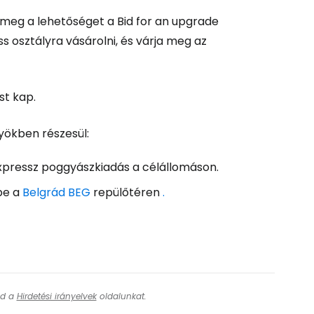
e meg a lehetőséget a
Bid for an upgrade
ss osztályra vásárolni, és várja meg az
st kap.
yökben részesül:
expressz poggyászkiadás a célállomáson.
be a
Belgrád BEG
repülőtéren
.
ásd a
Hirdetési irányelvek
oldalunkat.