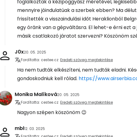
foglalkoztak a kézipoggyász méretével, legkisebb
mennyire jóindulatúak a szerbek ebben? Ma délut
frissítették a visszaindulási időt Heraklionból Belg
egy óránk van a gépváltásra. El lehet-e érni ezt a
másik csatlakozó járatot szervezni? Köszönöm szé
J0x
20. 05. 2025
Fordította: cestee.cz
Eredeti szöveg megtekintése
Ha nem tudták elkészíteni, nem tudták eladni. Ké
gondoskodniuk kell rólad.
https://www.airserbia.co
Monika Malíková
20. 05. 2025
Fordította: cestee.cz
Eredeti szöveg megtekintése
Nagyon szépen köszönöm 😉
mbl
12. 03. 2025
Fordította: cestee.cz
Eredeti szöveg megtekintése