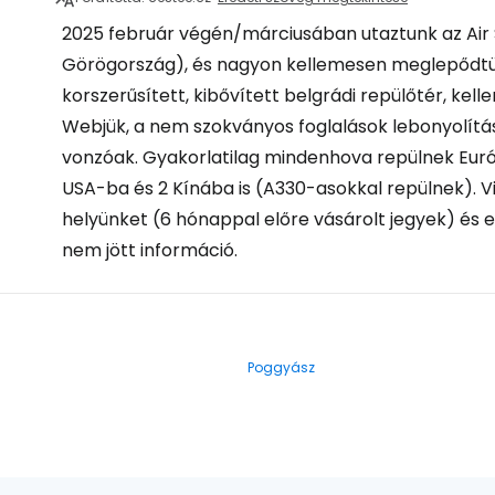
2025 február végén/márciusában utaztunk az Air S
Görögország), és nagyon kellemesen meglepődtünk
korszerűsített, kibővített belgrádi repülőtér, kell
Webjük, a nem szokványos foglalások lebonyolítás
vonzóak. Gyakorlatilag mindenhova repülnek Euró
USA-ba és 2 Kínába is (A330-asokkal repülnek). Vi
helyünket (6 hónappal előre vásárolt jegyek) és 
nem jött információ.
Poggyász