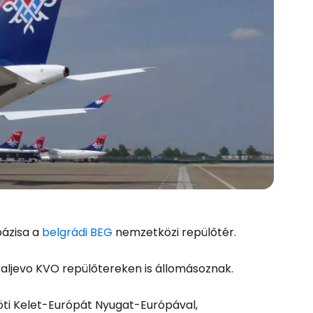
bázisa a
belgrádi BEG
nemzetközi repülőtér.
raljevo KVO repülőtereken is állomásoznak.
eköti Kelet-Európát Nyugat-Európával,