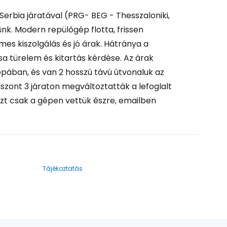
erbia járatával (PRG- BEG - Thesszaloniki,
. Modern repülőgép flotta, frissen
emes kiszolgálás és jó árak. Hátránya a
a türelem és kitartás kérdése. Az árak
pában, és van 2 hosszú távú útvonaluk az
szont 3 járaton megváltoztatták a lefoglalt
ezt csak a gépen vettük észre, emailben
Tájékoztatás