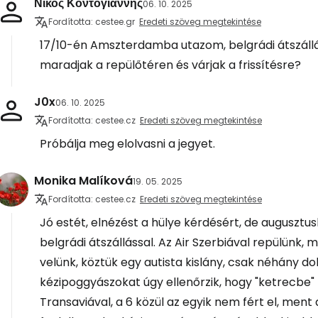
Νικος Κοντογιαννης
06. 10. 2025
Fordította: cestee.gr
Eredeti szöveg megtekintése
17/10-én Amszterdamba utazom, belgrádi átszállássa
maradjak a repülőtéren és várjak a frissítésre?
J0x
06. 10. 2025
Fordította: cestee.cz
Eredeti szöveg megtekintése
Próbálja meg elolvasni a jegyet.
Monika Malíková
19. 05. 2025
Fordította: cestee.cz
Eredeti szöveg megtekintése
Jó estét, elnézést a hülye kérdésért, de augusztu
belgrádi átszállással. Az Air Szerbiával repülünk, 
velünk, köztük egy autista kislány, csak néhány dol
kézipoggyászokat úgy ellenőrzik, hogy "ketrecbe" 
Transaviával, a 6 közül az egyik nem fért el, men