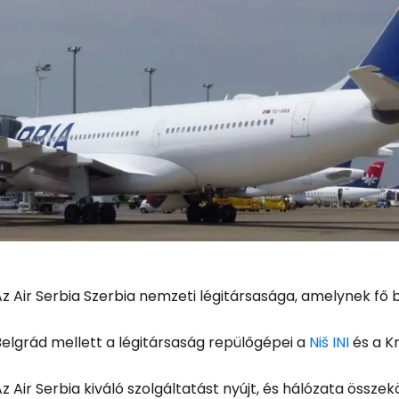
z Air Serbia Szerbia nemzeti légitársasága, amelynek fő 
Belgrád mellett a légitársaság repülőgépei a
Niš INI
és a K
z Air Serbia kiváló szolgáltatást nyújt, és hálózata össz