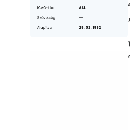
A
ICAO-kód
ASL
Szövetség
--
Alapítva
29. 02. 1992
A