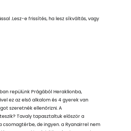
l .Lesz-e frissítés, ha lesz síkváltás, vagy
sban repülünk Prágából Heraklionba,
mivel ez az első alkalom és 4 gyerek van
got szeretnék ellenőrizni. A
teszik? Tavaly tapasztaltuk először a
t a csomagtérbe, de ingyen. a Ryanairrel nem