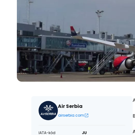
A
Air Serbia
airserbia.com
A
IATA-kód
JU