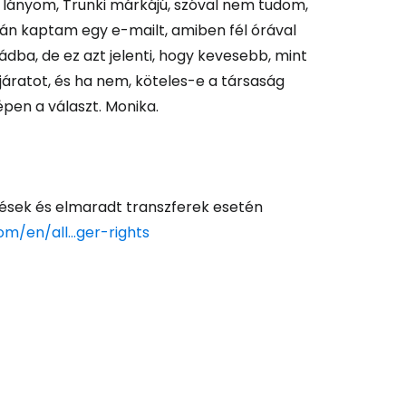
 lányom, Trunki márkájú, szóval nem tudom,
án kaptam egy e-mailt, amiben fél órával
rádba, de ez azt jelenti, hogy kevesebb, mint
 járatot, és ha nem, köteles-e a társaság
pen a választ. Monika.
sések és elmaradt transzferek esetén
m/en/all...ger-rights