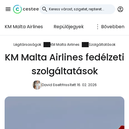
KM Malta Airlines
Repülőjegyek
Bővebben
Bejelentkezés a
Cestee-be
Légitársaságok
KM Malta Airlines
Szolgáltatások
KM Malta Airlines fedélzeti
... az utazási közösség világszerte
szolgáltatások
Folytatás a Google-lal
David Eiselt
frissített 16. 02. 2026
Folytatás a Facebookkal
Folytassa e-mailben