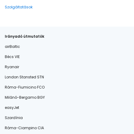
Szolgáltatások
Irányadó útmutatók
airBaltic
Bécs VIE
Ryanair
London Stansted STN
Róma-Fiumicino FCO
Milánó-Bergamo BGY
easyJet
Szardínia
Róma-Ciampino CIA