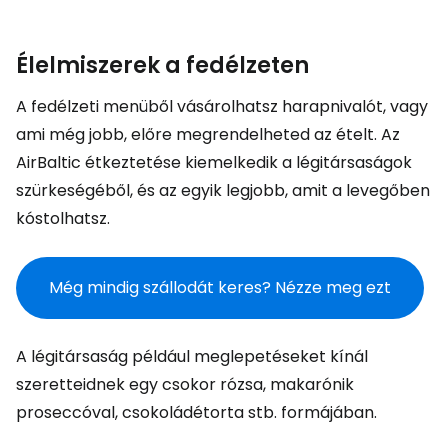
Élelmiszerek a fedélzeten
A fedélzeti menüből vásárolhatsz harapnivalót, vagy
ami még jobb, előre megrendelheted az ételt. Az
AirBaltic étkeztetése kiemelkedik a légitársaságok
szürkeségéből, és az egyik legjobb, amit a levegőben
kóstolhatsz.
Még mindig szállodát keres? Nézze meg ezt
A légitársaság például meglepetéseket kínál
szeretteidnek egy csokor rózsa, makarónik
proseccóval, csokoládétorta stb. formájában.