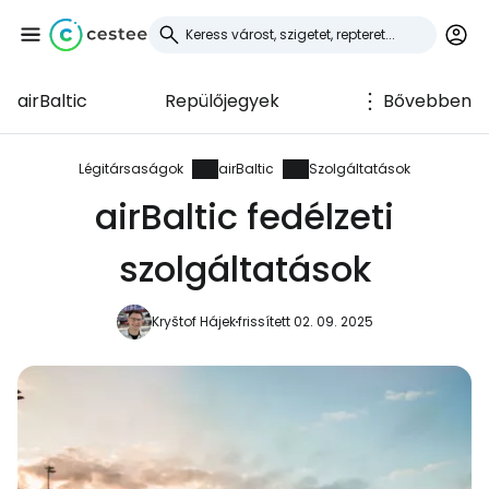
airBaltic
Repülőjegyek
Bővebben
Bejelentkezés a
Cestee-be
Légitársaságok
airBaltic
Szolgáltatások
airBaltic fedélzeti
... az utazási közösség világszerte
szolgáltatások
Folytatás a Google-lal
Kryštof Hájek
frissített 02. 09. 2025
Folytatás a Facebookkal
Folytassa e-mailben