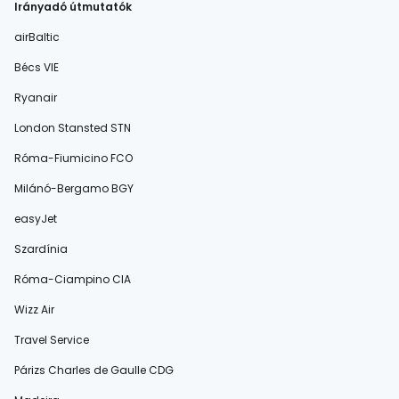
Irányadó útmutatók
airBaltic
Bécs VIE
Ryanair
London Stansted STN
Róma-Fiumicino FCO
Milánó-Bergamo BGY
easyJet
Szardínia
Róma-Ciampino CIA
Wizz Air
Travel Service
Párizs Charles de Gaulle CDG