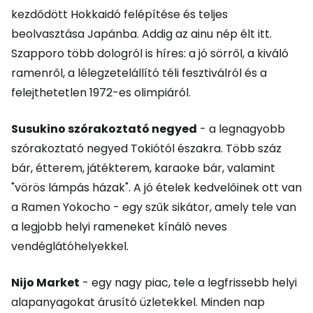
kezdődött Hokkaidó felépítése és teljes
beolvasztása Japánba. Addig az ainu nép élt itt.
Szapporo több dologról is híres: a jó sörről, a kiváló
ramenről, a lélegzetelállító téli fesztiválról és a
felejthetetlen 1972-es olimpiáról.
Susukino szórakoztató negyed
- a legnagyobb
szórakoztató negyed Tokiótól északra. Több száz
bár, étterem, játékterem, karaoke bár, valamint
"vörös lámpás házak". A jó ételek kedvelőinek ott van
a Ramen Yokocho - egy szűk sikátor, amely tele van
a legjobb helyi rameneket kínáló neves
vendéglátóhelyekkel.
Nijo Market
- egy nagy piac, tele a legfrissebb helyi
alapanyagokat árusító üzletekkel. Minden nap