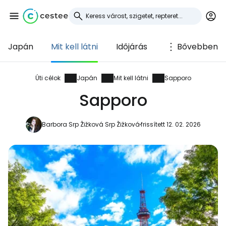
Japán
Mit kell látni
Időjárás
Bővebben
Bejelentkezés a
Cestee-be
Úti célok
Japán
Mit kell látni
Sapporo
Sapporo
... az utazási közösség világszerte
Barbora Srp Žižková Srp Žižková
frissített 12. 02. 2026
Folytatás a Google-lal
Folytatás a Facebookkal
Folytassa e-mailben