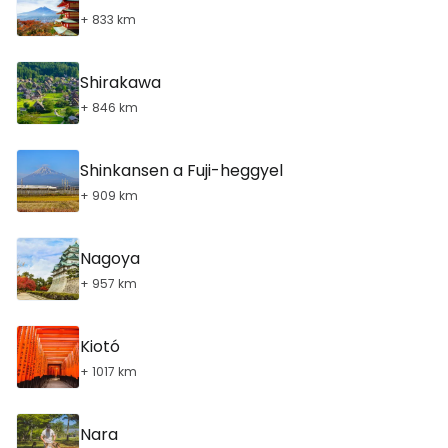
+ 833 km
Shirakawa
+ 846 km
Shinkansen a Fuji-heggyel
+ 909 km
Nagoya
+ 957 km
Kiotó
+ 1017 km
Nara