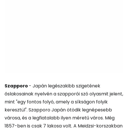
Szapporo
- Japán legészakibb szigetének
őslakosainak nyelvén a szapporói szó olyasmit jelent,
mint "egy fontos folyó, amely a síkságon folyik
keresztül". Szapporo Japán ötödik legnépesebb
városa, és a legfiatalabb ilyen méretű város. Még
1857-ben is csak 7 lakosa volt. A Meidzsi-korszakban