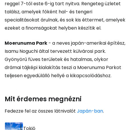
reggel 7-től este 6-ig tart nyitva. Rengeteg üzletet
találsz, amelyek főként hal- és tengeri
specialitásokat árulnak, és sok kis éttermet, amelyek
ezeket a finomságokat helyben készítik el.
Moerunuma Park
- a neves japán-amerikai építész,
Isamu Noguchi által tervezett külvárosi park.
Gyönyörű füves területek és hatalmas, olykor
drámai tájképi kialakítás teszi a Moerunuma Parkot
teljesen egyedülálló hellyé a kikapcsolódáshoz.
Mit érdemes megnézni
Fedezze fel az összes látnivalót
Japán-ban
.
Tokió