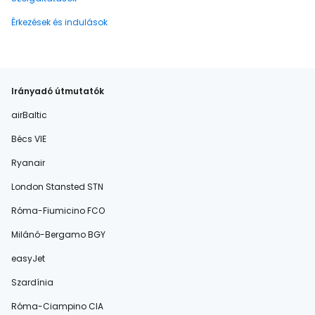
Érkezések és indulások
Irányadó útmutatók
airBaltic
Bécs VIE
Ryanair
London Stansted STN
Róma-Fiumicino FCO
Milánó-Bergamo BGY
easyJet
Szardínia
Róma-Ciampino CIA