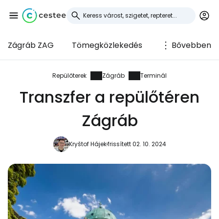
Zágráb ZAG
Tömegközlekedés
Bővebben
Bejelentkezés a
Cestee-be
Repülőterek
Zágráb
Terminál
Transzfer a repülőtéren
... az utazási közösség világszerte
Zágráb
Folytatás a Google-lal
Kryštof Hájek
frissített 02. 10. 2024
Folytatás a Facebookkal
Folytassa e-mailben