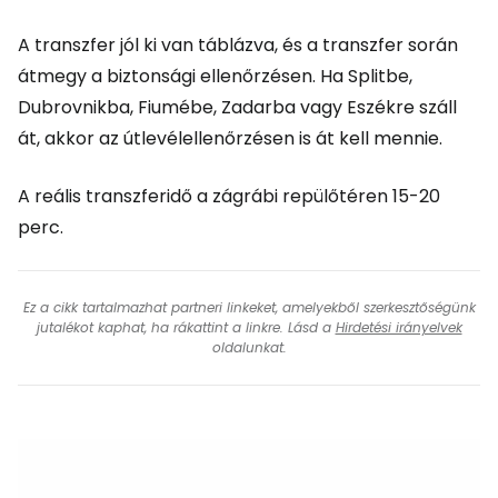
A transzfer jól ki van táblázva, és a transzfer során
átmegy a biztonsági ellenőrzésen. Ha Splitbe,
Dubrovnikba, Fiumébe, Zadarba vagy Eszékre száll
át, akkor az útlevélellenőrzésen is át kell mennie.
A reális transzferidő a zágrábi repülőtéren 15-20
perc.
Ez a cikk tartalmazhat partneri linkeket, amelyekből szerkesztőségünk
jutalékot kaphat, ha rákattint a linkre. Lásd a
Hirdetési irányelvek
oldalunkat.