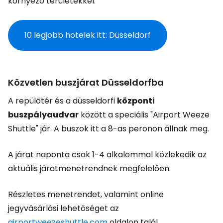
környező területekkel.
10 legjobb hotelek itt: Düsseldorf
Közvetlen buszjárat Düsseldorfba
A repülőtér és a düsseldorfi
központi
buszpályaudvar
között a speciális "Airport Weeze
Shuttle" jár. A buszok itt a 8-as peronon állnak meg.
A járat naponta csak 1-4 alkalommal közlekedik az
aktuális járatmenetrendnek megfelelően.
Részletes menetrendet, valamint online
jegyvásárlási lehetőséget az
airportweezeshuttle.com
oldalon talál.