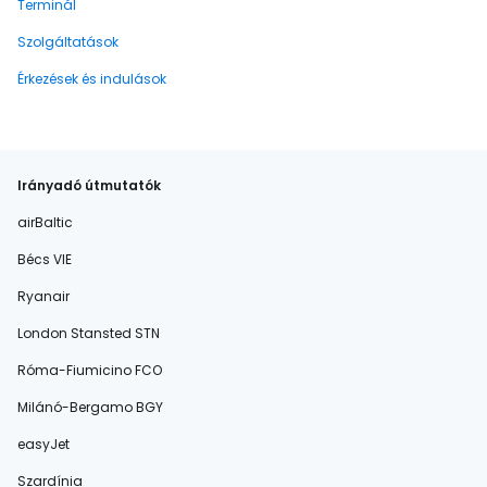
Terminál
Szolgáltatások
Érkezések és indulások
Irányadó útmutatók
airBaltic
Bécs VIE
Ryanair
London Stansted STN
Róma-Fiumicino FCO
Milánó-Bergamo BGY
easyJet
Szardínia