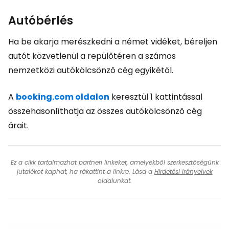
Autóbérlés
Ha be akarja merészkedni a német vidéket, béreljen
autót közvetlenül a repülőtéren a számos
nemzetközi autókölcsönző cég egyikétől.
A
booking.com oldalon
keresztül 1 kattintással
összehasonlíthatja az összes autókölcsönző cég
árait.
Ez a cikk tartalmazhat partneri linkeket, amelyekből szerkesztőségünk
jutalékot kaphat, ha rákattint a linkre. Lásd a
Hirdetési irányelvek
oldalunkat.