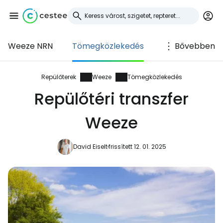
Weeze NRN
Tömegközlekedés
Bővebben
Bejelentkezés a
Cestee-be
Repülőterek
Weeze
Tömegközlekedés
Repülőtéri transzfer
... az utazási közösség világszerte
Weeze
Folytatás a Google-lal
David Eiselt
frissített 12. 01. 2025
Folytatás a Facebookkal
Folytassa e-mailben