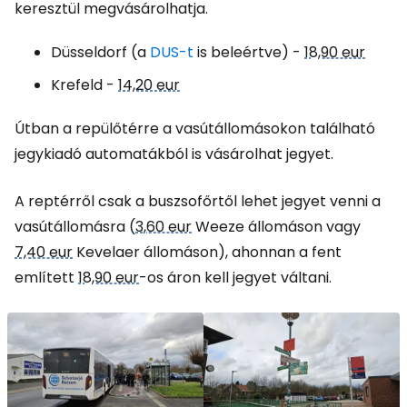
keresztül megvásárolhatja.
Düsseldorf (a
DUS-t
is beleértve) -
18,90 eur
Krefeld -
14,20 eur
Útban a repülőtérre a vasútállomásokon található
jegykiadó automatákból is vásárolhat jegyet.
A reptérről csak a buszsofőrtől lehet jegyet venni a
vasútállomásra (
3,60 eur
Weeze állomáson vagy
7,40 eur
Kevelaer állomáson), ahonnan a fent
említett
18,90 eur
-os áron kell jegyet váltani.