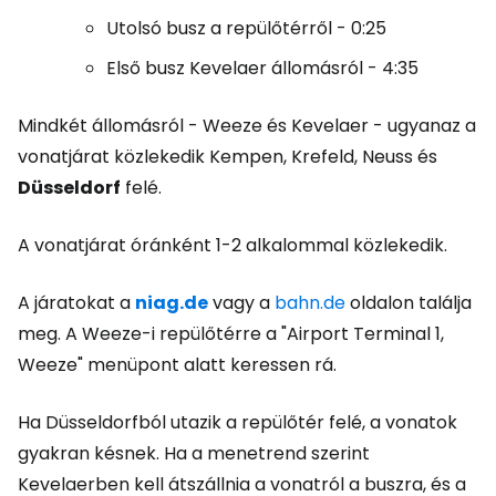
Utolsó busz a repülőtérről - 0:25
Első busz Kevelaer állomásról - 4:35
Mindkét állomásról - Weeze és Kevelaer - ugyanaz a
vonatjárat közlekedik Kempen, Krefeld, Neuss és
Düsseldorf
felé.
A vonatjárat óránként 1-2 alkalommal közlekedik.
A járatokat a
niag.de
vagy a
bahn.de
oldalon találja
meg. A Weeze-i repülőtérre a "Airport Terminal 1,
Weeze" menüpont alatt keressen rá.
Ha Düsseldorfból utazik a repülőtér felé, a vonatok
gyakran késnek. Ha a menetrend szerint
Kevelaerben kell átszállnia a vonatról a buszra, és a