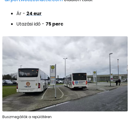
Ár -
24 eur
Utazási idő -
75 perc
Buszmegállók a repülőtéren