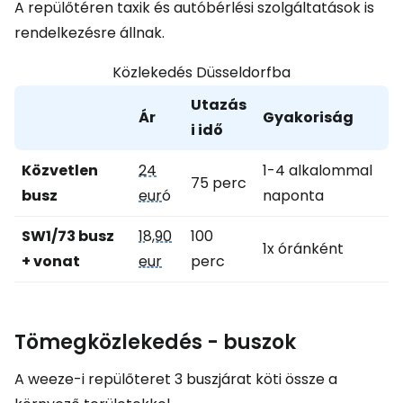
A repülőtéren taxik és autóbérlési szolgáltatások is
rendelkezésre állnak.
Közlekedés Düsseldorfba
Utazás
Ár
Gyakoriság
i idő
Közvetlen
24
1-4 alkalommal
75 perc
busz
eur
ó
naponta
SW1/73 busz
18,90
100
1x óránként
+ vonat
eur
perc
Tömegközlekedés - buszok
A weeze-i repülőteret 3 buszjárat köti össze a