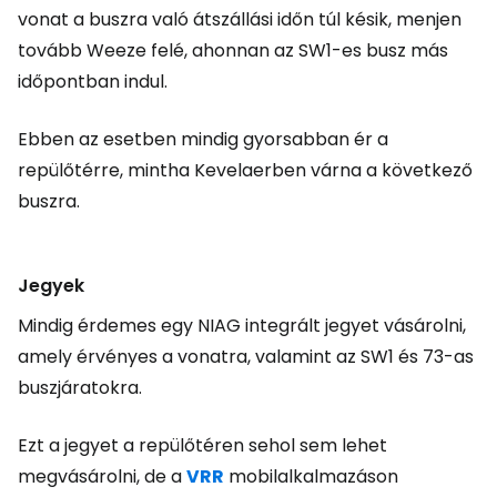
vonat a buszra való átszállási időn túl késik, menjen
tovább Weeze felé, ahonnan az SW1-es busz más
időpontban indul.
Ebben az esetben mindig gyorsabban ér a
repülőtérre, mintha Kevelaerben várna a következő
buszra.
Jegyek
Mindig érdemes egy NIAG integrált jegyet vásárolni,
amely érvényes a vonatra, valamint az SW1 és 73-as
buszjáratokra.
Ezt a jegyet a repülőtéren sehol sem lehet
megvásárolni, de a
VRR
mobilalkalmazáson