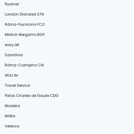
Ryanair
London Stansted STN
Róma-Fiumicino FCO
Milánó-Bergamo BGY
easyJet
Szardínia
Róma-Ciampino CIA
Wizz Air
Travel Service
Párizs Charles de Gaulle CDG
Madeira
Málta
Velence