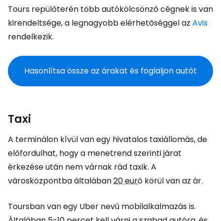
Tours repülőterén több autókölcsönző cégnek is van
kirendeltsége, a legnagyobb elérhetőséggel az
Avis
rendelkezik.
Hasonlítsa össze az árakat és foglaljon autót
Taxi
A terminálon kívül van egy hivatalos taxiállomás, de
előfordulhat, hogy a menetrend szerinti járat
érkezése után nem várnak rád taxik. A
városközpontba általában
20 eur
ó körül van az ár.
Toursban van egy Uber nevű mobilalkalmazás is.
Általában 5-10 percet kell várni a szabad autóra, és