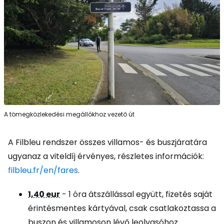
A tömegközlekedési megállókhoz vezető út
A Filbleu rendszer összes villamos- és buszjáratára
ugyanaz a viteldíj érvényes, részletes információk:
filbleu.fr/en/fares
.
1,40 eur
- 1 óra átszállással együtt, fizetés saját
érintésmentes kártyával, csak csatlakoztassa a
buszon és villamoson lévő leolvasóhoz.