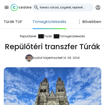
Túrák TUF
Tömegközlekedés
Bővebben
Bejelentkezés a
Cestee-be
Repülőterek
Túrák
Tömegközlekedés
Repülőtéri transzfer Túrák
... az utazási közösség világszerte
Kryštof Hájek
frissített 14. 06. 2024
Folytatás a Google-lal
Folytatás a Facebookkal
Folytassa e-mailben