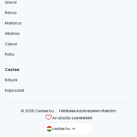
Izland
Róma
Mallorca
Albánia
Ciprus
Porto
Cestee
Rólunk
Kapcsolat
© 2026 Cestee.hu
Feltételek
Adatvédelem
Reklám
Az utazás szeretetéért
cestee.com
cestee.hu
cestee.sk