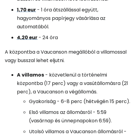
1,70 eur
- 1 óra átszállással együtt,
hagyományos papírjegy vásárlása az
automatából.
4,20 eur
- 24 óra
A központba a Vaucanson megállóból a villamossal
vagy busszal lehet eljutni.
A
villamos
- közvetlenül a történelmi
központba (17 perc) vagy a vasútállomásra (21
perc), a Vaucanson a végállomás.
Gyakoriság - 6-8 perc (hétvégén 15 perc).
Első villamos az állomásról - 5:59
(vasárnap és ünnepnapokon 6:59).
Utolsó villamos a Vaucanson állomásról -