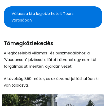
Válassza ki a legjobb hotelt Tours
városában
Tömegközlekedés
A legközelebbi villamos- és buszmegállóhoz, a
"Vaucanson" jelzéssel ellátott útvonal egy nem túl
forgalmas út mentén, a járdán vezet.
A távolság 850 méter, és az útvonal jól láthatóan ki
van táblázva.