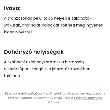
Ivóvíz
A tranzitzónán belül több helyen is találhatók
ivókutak, ahol saját palackját töltheti meg ingyenes
hideg ivóvízzel.
Dohányzó helyiségek
A szabadtéri dohányzóterasz a biztonsági
ellenőrzőpont mögött, a játszótér közelében
található.
Ez a cikk tartalmazhat partneri linkeket, amelyekből szerkesztőségünk
jutalékot kaphat, ha rákattint a linkre. Lásd a
Hirdetési irányelvek
oldalunkat.