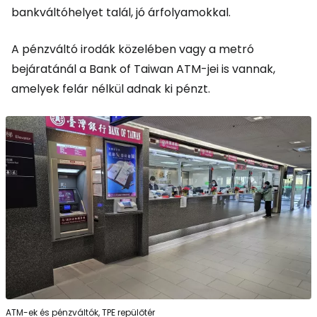
bankváltóhelyet talál, jó árfolyamokkal.
A pénzváltó irodák közelében vagy a metró
bejáratánál a Bank of Taiwan ATM-jei is vannak,
amelyek felár nélkül adnak ki pénzt.
ATM-ek és pénzváltók, TPE repülőtér