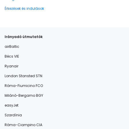
Érkezések és indulások
Irányadó útmutatók
airBaltic
Bécs VIE
Ryanair
London Stansted STN
Róma-Fiumicino FCO
Milánó-Bergamo BGY
easyJet
Szardínia
Róma-Ciampino CIA