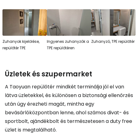
Zuhanyok kijelölése,
Ingyenes zuhanyzók a
Zuhanyzó, TPE repülőtér
repülőtér TPE
TPE repülőtéren
Üzletek és szupermarket
A Taoyuan repülőtér mindkét terminálja jól el van
látva üzletekkel, és különösen a biztonsági ellenőrzés
után úgy érezheti magát, mintha egy
bevásárlóközpontban lenne, ahol számos divat- és
sportbolt, ajándékbolt és természetesen a
duty free
üzlet is megtalálható.