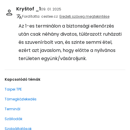
Kryštof _1
09. 01. 2025
Fordította: cestee.cz
Eredeti szöveg megtekintése
Az 1-es terminálon a biztonsági ellenőrzés
után csak néhány divatos, túlárazott ruházati
és szuvenírbolt van, és szinte semmi étel,
ezért azt javaslom, hogy előtte a nyilvános
területen együnk/vásároljunk.
Kapcsolódó témák
Taipei TPE
Tömegközlekedés
Terminál
Szállodák
Szolgáltatások