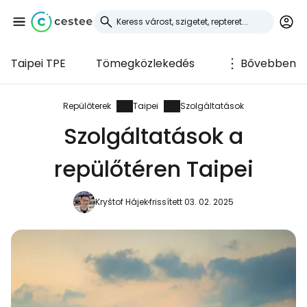
Taipei TPE
Tömegközlekedés
Bővebben
Bejelentkezés a
Cestee-be
Repülőterek
Taipei
Szolgáltatások
Szolgáltatások a
... az utazási közösség világszerte
repülőtéren Taipei
Folytatás a Google-lal
Kryštof Hájek
frissített 03. 02. 2025
Folytatás a Facebookkal
Folytassa e-mailben