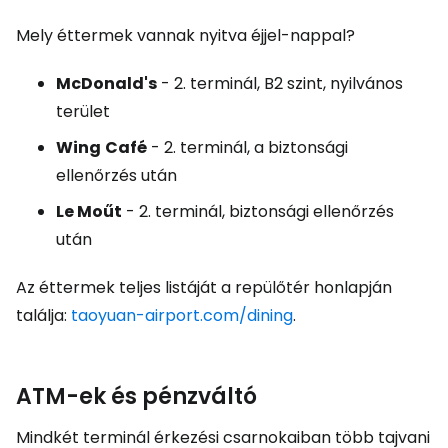
Mely éttermek vannak nyitva éjjel-nappal?
McDonald's
- 2. terminál, B2 szint, nyilvános
terület
Wing
Café
- 2. terminál, a biztonsági
ellenőrzés után
Le Moűt
- 2. terminál, biztonsági ellenőrzés
után
Az éttermek teljes listáját a repülőtér honlapján
találja:
taoyuan-airport.com/dining
.
ATM-ek és pénzváltó
Mindkét terminál érkezési csarnokaiban több tajvani