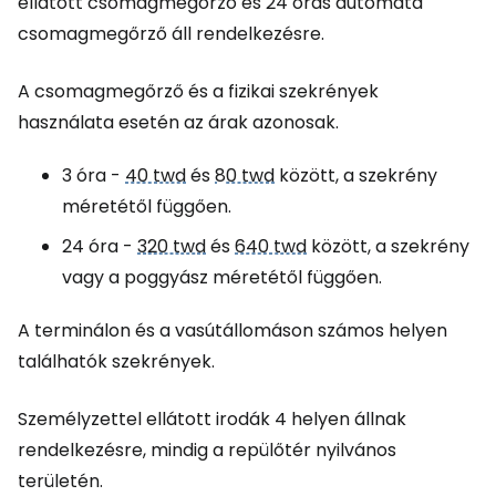
ellátott csomagmegőrző és 24 órás automata
csomagmegőrző áll rendelkezésre.
A csomagmegőrző és a fizikai szekrények
használata esetén az árak azonosak.
3 óra -
40 twd
és
80 twd
között, a szekrény
méretétől függően.
24 óra -
320 twd
és
640 twd
között, a szekrény
vagy a poggyász méretétől függően.
A terminálon és a vasútállomáson számos helyen
találhatók szekrények.
Személyzettel ellátott irodák 4 helyen állnak
rendelkezésre, mindig a repülőtér nyilvános
területén.