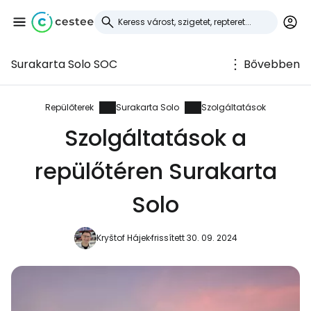
Surakarta Solo SOC
Bővebben
Bejelentkezés a
Cestee-be
Repülőterek
Surakarta Solo
Szolgáltatások
Szolgáltatások a
... az utazási közösség világszerte
repülőtéren Surakarta
Folytatás a Google-lal
Solo
Kryštof Hájek
frissített 30. 09. 2024
Folytatás a Facebookkal
Folytassa e-mailben