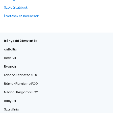
Szolgáltatások
Érkezések és indulások
Irányadó útmutatók
airBaltic
Bécs VIE
Ryanair
London Stansted STN
Róma-Fiumicino FCO
Milánó-Bergamo BGY
easyJet
Szardínia