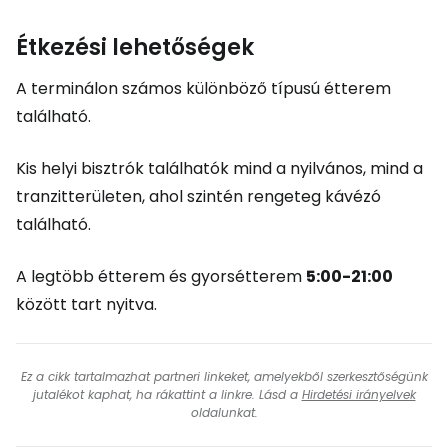
Étkezési lehetőségek
A terminálon számos különböző típusú étterem
található.
Kis helyi bisztrók találhatók mind a nyilvános, mind a
tranzitterületen, ahol szintén rengeteg kávézó
található.
A legtöbb étterem és gyorsétterem
5:00-21:00
között tart nyitva.
Ez a cikk tartalmazhat partneri linkeket, amelyekből szerkesztőségünk
jutalékot kaphat, ha rákattint a linkre. Lásd a
Hirdetési irányelvek
oldalunkat.