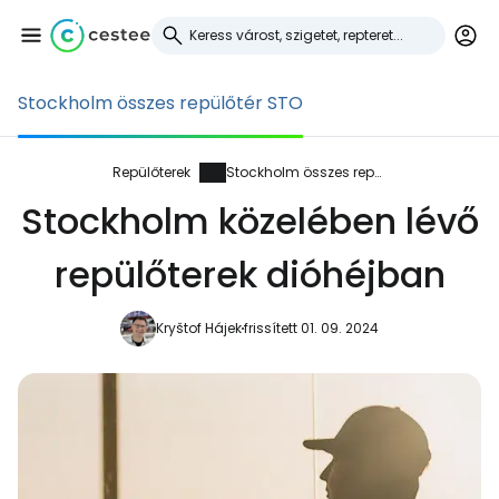
Stockholm összes repülőtér STO
Bejelentkezés a
Cestee-be
Repülőterek
Stockholm összes repülőtér
Stockholm közelében lévő
... az utazási közösség világszerte
repülőterek dióhéjban
Folytatás a Google-lal
Kryštof Hájek
frissített 01. 09. 2024
Folytatás a Facebookkal
Folytassa e-mailben