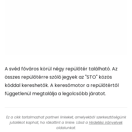
A svéd főváros körül négy repülőtér található. Az
összes repülőtérre szóló jegyek az "STO" közös
kóddal kereshetők. A keresőmotor a repülőtértől
függetlenül megtalálja a legolcsóbb járatot.
Ez a cikk tartalmazhat partneri linkeket, amelyekből szerkesztőségünk
jutalékot kaphat, ha rákattint a linkre. Lásd a
Hirdetési irányelvek
oldalunkat.