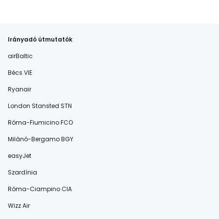
Irányadó útmutatók
airBaltic
Bécs VIE
Ryanair
London Stansted STN
Róma-Fiumicino FCO
Milánó-Bergamo BGY
easyJet
Szardínia
Róma-Ciampino CIA
Wizz Air