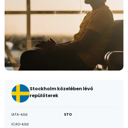
Stockholm közelében lévő
repülőterek
IATA-kód
STO
ICAO-kód