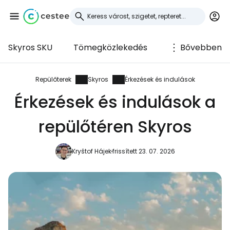
Skyros SKU
Tömegközlekedés
Bővebben
Bejelentkezés a
Cestee-be
Repülőterek
Skyros
Érkezések és indulások
Érkezések és indulások a
... az utazási közösség világszerte
repülőtéren Skyros
Folytatás a Google-lal
Kryštof Hájek
frissített 23. 07. 2026
Folytatás a Facebookkal
Folytassa e-mailben