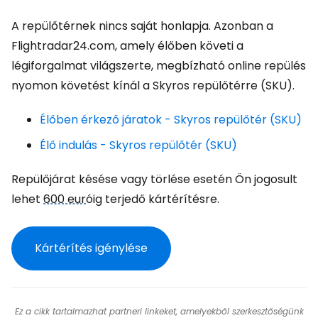
A repülőtérnek nincs saját honlapja. Azonban a
Flightradar24.com, amely élőben követi a
légiforgalmat világszerte, megbízható online repülés
nyomon követést kínál a Skyros repülőtérre (SKU).
Élőben érkező járatok - Skyros repülőtér (SKU)
Élő indulás - Skyros repülőtér (SKU)
Repülőjárat késése vagy törlése esetén Ön jogosult
lehet
600 eur
óig terjedő kártérítésre.
Kártérítés igénylése
Ez a cikk tartalmazhat partneri linkeket, amelyekből szerkesztőségünk