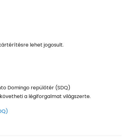
ytatás a Google-lal
tatás a Facebookkal
kártérítésre lehet jogosult.
ytassa e-mailben
nto Domingo repülőtér (SDQ)
övetheti a légiforgalmat világszerte.
SDQ)