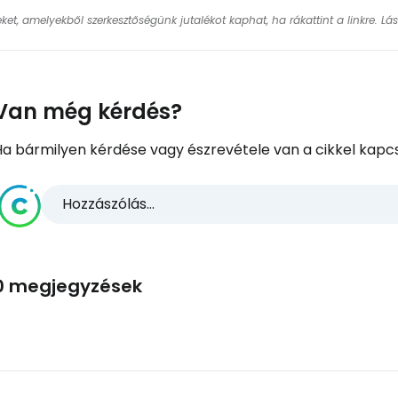
keket, amelyekből szerkesztőségünk jutalékot kaphat, ha rákattint a linkre. L
Van még kérdés?
Ha bármilyen kérdése vagy észrevétele van a cikkel kapcs
Hozzászólás...
0 megjegyzések