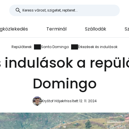
gközlekedés
Terminál
Szállodák
S
Repülőterek
Santo Domingo
Érkezések és indulások
s indulások a repül
Domingo
Kryštof Hájek
frissített 12. 11. 2024