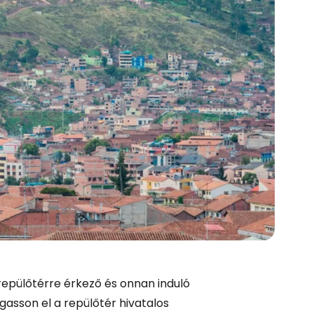
és a Cestee-be
repülőtérre érkező és onnan induló
gasson el a repülőtér hivatalos