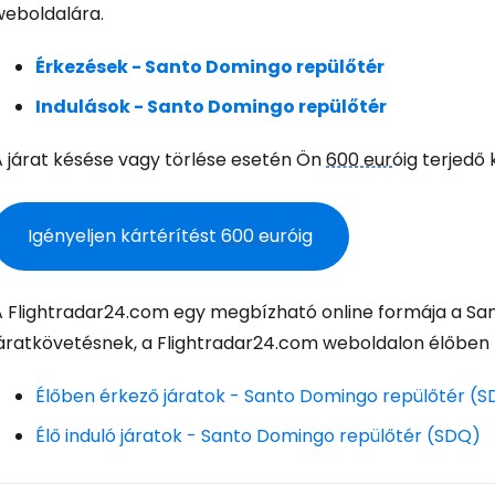
weboldalára.
Fol
Érkezések - Santo Domingo repülőtér
Indulások - Santo Domingo repülőtér
Foly
A járat késése vagy törlése esetén Ön
600 eur
óig terjedő 
Fol
Igényeljen kártérítést
600 eur
óig
A Flightradar24.com egy megbízható online formája a Sa
járatkövetésnek, a Flightradar24.com weboldalon élőben k
Élőben érkező járatok - Santo Domingo repülőtér (
Élő induló járatok - Santo Domingo repülőtér (SDQ)