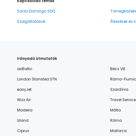
Kapcsolódó témák
Santo Domingo SDQ
Tömegközlek
Szolgáltatások
Érkezések és 
Irányadó útmutatók
airBaltic
Bécs VIE
London Stansted STN
Róma-Fiumic
easyJet
Szardínia
Wizz Air
Travel Service
Madeira
Málta
Izland
Róma
Ciprus
Mallorca