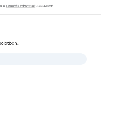
ásd a
Hirdetési irányelvek
oldalunkat.
olatban...