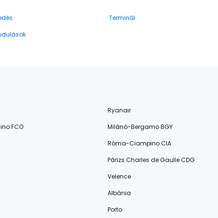
edés
Terminál
indulások
Ryanair
ino FCO
Milánó-Bergamo BGY
Róma-Ciampino CIA
Párizs Charles de Gaulle CDG
Velence
Albánia
Porto