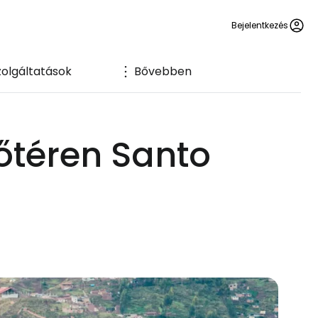
Bejelentkezés
zolgáltatások
Bővebben
őtéren Santo