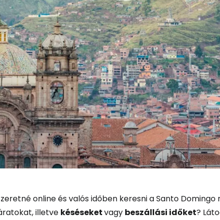
Bejelentkez
Szeretné online és valós időben keresni a Santo Domingo 
... az utazási közösség világszerte
áratokat, illetve
késéseket
vagy
beszállási időket
? Láto