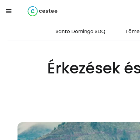
Santo Domingo SDQ
Töme
Érkezések é