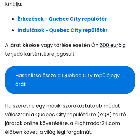
kínálja:
Érkezések - Quebec City repülőtér
Indulások - Quebec City repülőtér
A járat késése vagy törlése esetén Ön
600 eur
óig
terjedő kártérítésre jogosult.
Hasonlítsa össze a Quebec City repülőjegy
árát
Ha szeretne egy másik, szórakoztatóbb módot
választani a Quebec City repülőtérre (YQB) tartó
járatok online követésére, a Flightradar24.com
élőben követi a világ légi forgalmát.