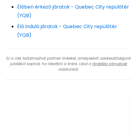
Élőben érkező járatok - Quebec City repülőtér
(YQB)
Élő induló járatok - Quebec City repülőtér
(YQB)
Ez a cikk tartalmazhat partneri linkeket, amelyekből szerkesztőségünk
jutalékot kaphat, ha rákattint a linkre. Lásd a
Hirdetési irányelvek
oldalunkat.