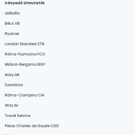
Irányadó útmutatók
airBaltic
Bécs VIE
Ryanair
London Stansted STN
Róma-Fiumicino FCO
Milánó-Bergamo BGY
easyJet
Szardínia
Róma-Ciampino CIA
Wizz Air
Travel Service
Párizs Charles de Gaulle CDG