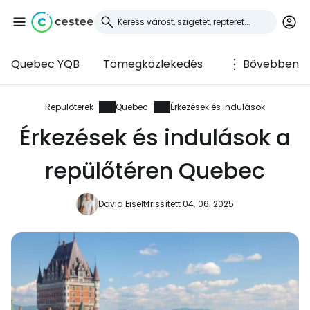
Quebec YQB
Tömegközlekedés
Bővebben
Bejelentkezés a
Cestee-be
Repülőterek
Quebec
Érkezések és indulások
Érkezések és indulások a
... az utazási közösség világszerte
repülőtéren Quebec
Folytatás a Google-lal
David Eiselt
frissített 04. 06. 2025
Folytatás a Facebookkal
Folytassa e-mailben