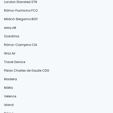
London Stansted STN
Róma-Fiumicino FCO
Milánó-Bergamo BGY
easyJet
Szardínia
Róma-Ciampino CIA
Wizz Air
Travel Service
Párizs Charles de Gaulle CDG
Madeira
Málta
Velence
Izland