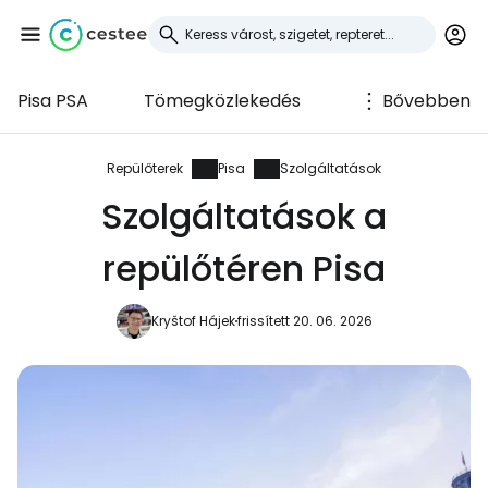
Pisa PSA
Tömegközlekedés
Bővebben
Bejelentkezés a
Cestee-be
Repülőterek
Pisa
Szolgáltatások
Szolgáltatások a
... az utazási közösség világszerte
repülőtéren Pisa
Folytatás a Google-lal
Kryštof Hájek
frissített 20. 06. 2026
Folytatás a Facebookkal
Folytassa e-mailben