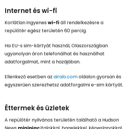
Internet és wi-fi
Korlátlan ingyenes
wi-fi
áll rendelkezésre a
repülőtér egész területén 60 percig.
Ha EU-s sim-kártyát használ, Olaszországban
ugyanolyan áron telefonálhat és használhat
adatforgalmat, mint a hazájában.
Ellenkező esetben az
airalo.com
oldalon gyorsan és
egyszerűen szerezhetsz adatforgalmi e-sim kártyát.
Éttermek és üzletek
A repülőtér nyilvános területén található a Hudson
News
minipiac
italokkal, bagelekkel, képeslapokkal