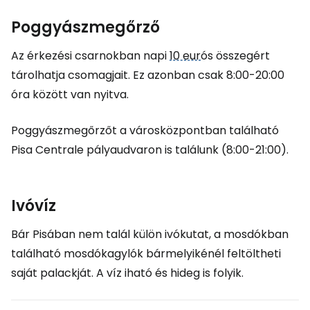
Poggyászmegőrző
Az érkezési csarnokban napi
10 eur
ós összegért
tárolhatja csomagjait. Ez azonban csak 8:00-20:00
óra között van nyitva.
Poggyászmegőrzőt a városközpontban található
Pisa Centrale pályaudvaron is találunk (8:00-21:00).
Ivóvíz
Bár Pisában nem talál külön ivókutat, a mosdókban
található mosdókagylók bármelyikénél feltöltheti
saját palackját. A víz iható és hideg is folyik.