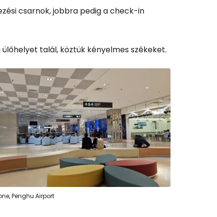
ezési csarnok, jobbra pedig a check-in
 ülőhelyet talál, köztük kényelmes székeket.
és a Cestee-be
ytatás a Google-lal
tatás a Facebookkal
one, Penghu Airport
ytassa e-mailben