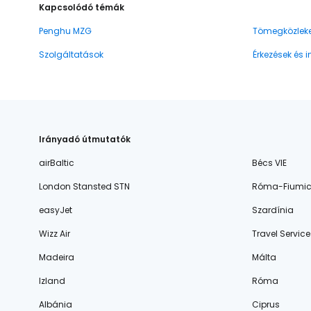
Kapcsolódó témák
Penghu MZG
Tömegközlek
Szolgáltatások
Érkezések és 
Irányadó útmutatók
airBaltic
Bécs VIE
London Stansted STN
Róma-Fiumic
easyJet
Szardínia
Wizz Air
Travel Service
Madeira
Málta
Izland
Róma
Albánia
Ciprus