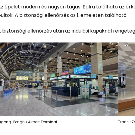
Az épület modern és nagyon tágas. Balra található az érk
ultok. A biztonsági ellenőrzés az 1. emeleten található.
 biztonsági ellenőrzés után az indulási kapuknál rengeteg
Bejelentkez
... az utazási közösség világszerte
Fol
Foly
gong-Penghu Airport Terminal
Transit Z
Fol