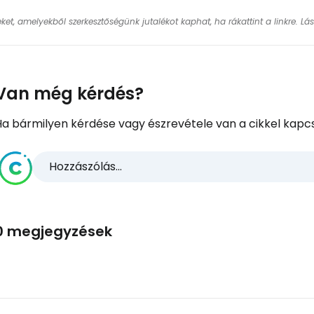
keket, amelyekből szerkesztőségünk jutalékot kaphat, ha rákattint a linkre. L
Van még kérdés?
Ha bármilyen kérdése vagy észrevétele van a cikkel kapcs
Hozzászólás...
0 megjegyzések