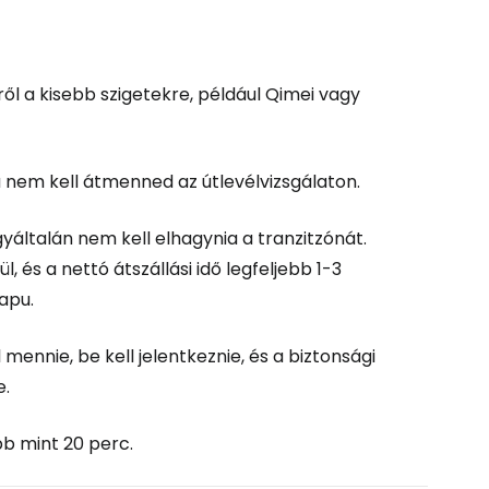
l a kisebb szigetekre, például Qimei vagy
ha nem kell átmenned az útlevélvizsgálaton.
yáltalán nem kell elhagynia a tranzitzónát.
, és a nettó átszállási idő legfeljebb 1-3
kapu.
 mennie, be kell jelentkeznie, és a biztonsági
e.
öbb mint 20 perc.