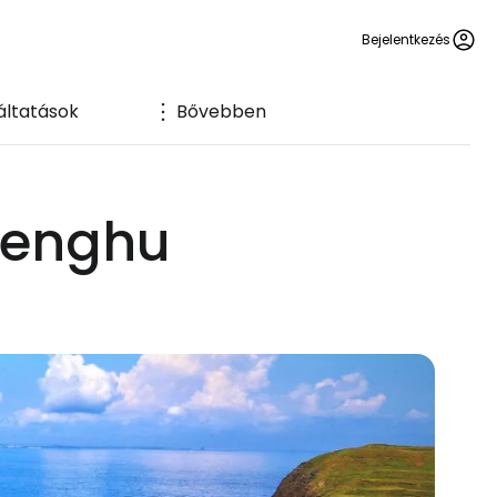
Bejelentkezés
áltatások
Bővebben
 Penghu