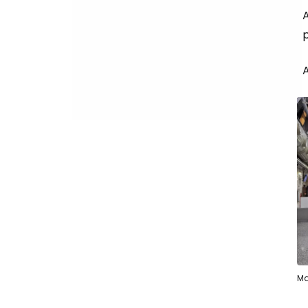
p
A
Ma