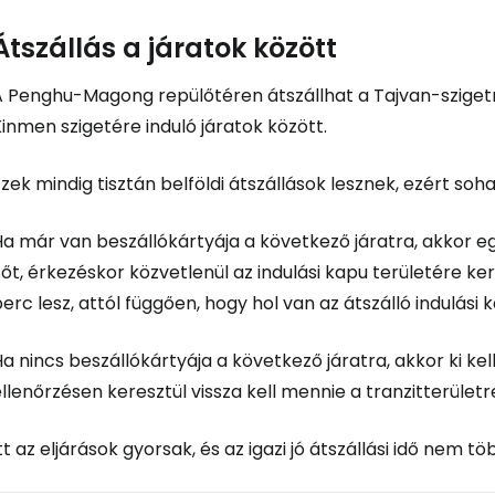
Átszállás a járatok között
A Penghu-Magong repülőtéren átszállhat a Tajvan-szigetrő
inmen szigetére induló járatok között.
zek mindig tisztán belföldi átszállások lesznek, ezért so
a már van beszállókártyája a következő járatra, akkor eg
őt, érkezéskor közvetlenül az indulási kapu területére kerül
erc lesz, attól függően, hogy hol van az átszálló indulási 
a nincs beszállókártyája a következő járatra, akkor ki kell
llenőrzésen keresztül vissza kell mennie a tranzitterületr
tt az eljárások gyorsak, és az igazi jó átszállási idő nem t