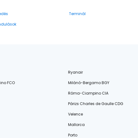
edés
Terminál
indulások
Ryanair
ino FCO
Milánó-Bergamo BGY
Róma-Ciampino CIA
Párizs Charles de Gaulle CDG
Velence
Mallorca
Porto