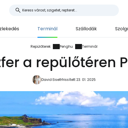
lekedés
Terminál
Szállodák
Szolg
Repülőterek
Penghu
Terminál
fer a repülőtéren
David Eiselt
frissített 23. 01. 2025