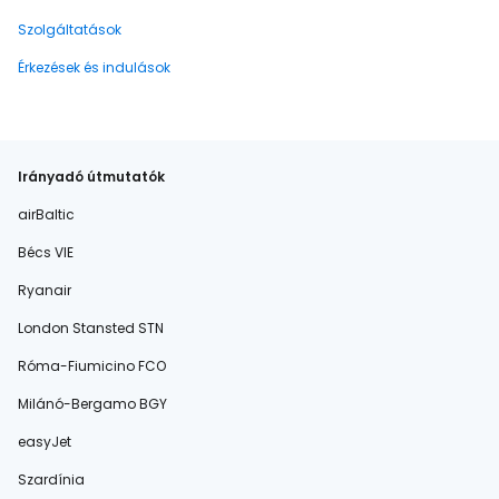
Szolgáltatások
Érkezések és indulások
Irányadó útmutatók
airBaltic
Bécs VIE
Ryanair
London Stansted STN
Róma-Fiumicino FCO
Milánó-Bergamo BGY
easyJet
Szardínia