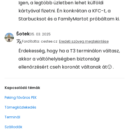
Igen, a legtöbb üzletben lehet külföldi
kártyával fizetni. Én konkrétan a KFC-t, a
Starbucksot és a FamilyMartot próbáltam ki.
Šotek
05. 03. 2025
Fordította: cestee.cz
Eredeti szöveg megtekintése
Érdekesség, hogy ha a T3 terminálon váltasz,
akkor a váltóhelyiségben biztonsági
ellenőrzésért cseh koronát váltanak át🙂 .
Kapcsolódó témák
Peking főváros PEK
Tömegközlekedés
Terminál
Szállodák