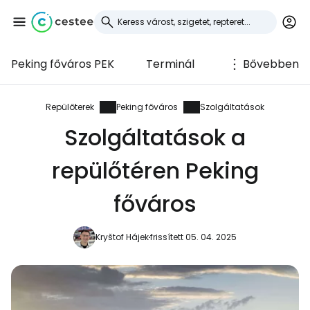
Peking főváros PEK
Terminál
Bővebben
Bejelentkezés a
Cestee-be
Repülőterek
Peking főváros
Szolgáltatások
Szolgáltatások a
... az utazási közösség világszerte
repülőtéren Peking
Folytatás a Google-lal
főváros
Kryštof Hájek
frissített 05. 04. 2025
Folytatás a Facebookkal
Folytassa e-mailben