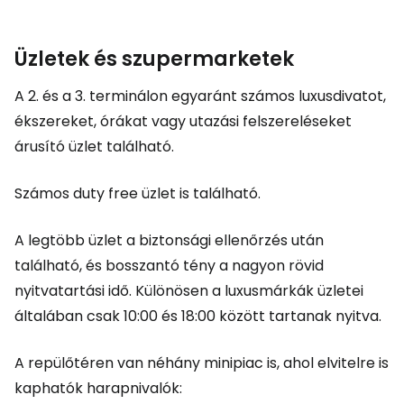
Üzletek és szupermarketek
A 2. és a 3. terminálon egyaránt számos luxusdivatot,
ékszereket, órákat vagy utazási felszereléseket
árusító üzlet található.
Számos
duty free
üzlet is található.
A legtöbb üzlet a biztonsági ellenőrzés után
található, és bosszantó tény a nagyon rövid
nyitvatartási idő. Különösen a luxusmárkák üzletei
általában csak 10:00 és 18:00 között tartanak nyitva.
A repülőtéren van néhány minipiac is, ahol elvitelre is
kaphatók harapnivalók: