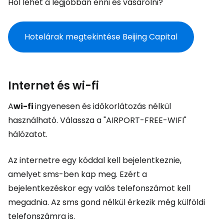
Hol lehet a legjobban enni és vásárolni?
Hotelárak megtekintése Beijing Capital
Internet és wi-fi
A
wi-fi
ingyenesen és időkorlátozás nélkül
használható. Válassza a "AIRPORT-FREE-WIFI"
hálózatot.
Az internetre egy kóddal kell bejelentkeznie,
amelyet sms-ben kap meg. Ezért a
bejelentkezéskor egy valós telefonszámot kell
megadnia. Az sms gond nélkül érkezik még külföldi
telefonszámra is.