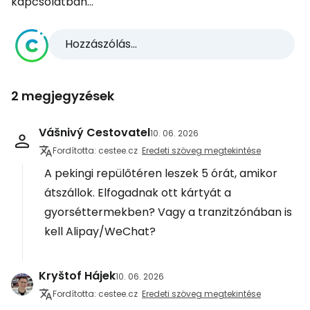
kapcsolatban...
Hozzászólás...
2 megjegyzések
Vášnivý Cestovatel
10. 06. 2026
Fordította: cestee.cz
Eredeti szöveg megtekintése
A pekingi repülőtéren leszek 5 órát, amikor
átszállok. Elfogadnak ott kártyát a
gyorséttermekben? Vagy a tranzitzónában is
kell Alipay/WeChat?
Kryštof Hájek
10. 06. 2026
Fordította: cestee.cz
Eredeti szöveg megtekintése