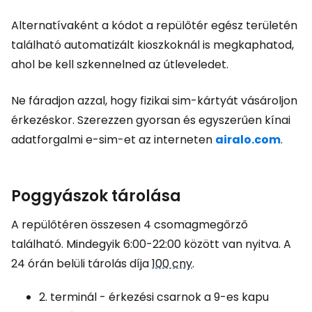
Alternatívaként a kódot a repülőtér egész területén
található automatizált kioszkoknál is megkaphatod,
ahol be kell szkennelned az útleveledet.
Ne fáradjon azzal, hogy fizikai sim-kártyát vásároljon
érkezéskor. Szerezzen gyorsan és egyszerűen kínai
adatforgalmi e-sim-et az interneten
airalo.com
.
Poggyászok tárolása
A repülőtéren összesen 4 csomagmegőrző
található. Mindegyik 6:00-22:00 között van nyitva. A
24 órán belüli tárolás díja
100 cny
.
2. terminál - érkezési csarnok a 9-es kapu