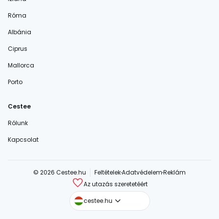
Róma
Albánia
Ciprus
Mallorca
Porto
Cestee
Rólunk
Kapcsolat
© 2026 Cestee.hu
Feltételek
Adatvédelem
Reklám
Az utazás szeretetéért
cestee.com
cestee.hu
cestee.sk