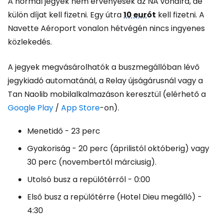
A normál jegyek nem érvényesek az NA vonalra, de
külön díjat kell fizetni. Egy útra
10 eur
ót
kell fizetni. A
Navette Aéroport vonalon hétvégén nincs ingyenes
közlekedés.
A jegyek megvásárolhatók a buszmegállóban lévő
jegykiadó automatánál, a Relay újságárusnál vagy a
Tan Naolib mobilalkalmazáson keresztül (elérhető a
Google Play
/
App Store
-on).
Menetidő - 23 perc
Gyakoriság - 20 perc (áprilistól októberig) vagy
30 perc (novembertől márciusig).
Utolsó busz a repülőtérről - 0:00
Első busz a repülőtérre (Hotel Dieu megálló) -
4:30