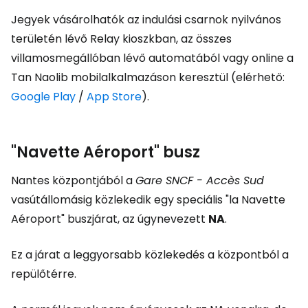
Jegyek vásárolhatók az indulási csarnok nyilvános
területén lévő Relay kioszkban, az összes
villamosmegállóban lévő automatából vagy online a
Tan Naolib mobilalkalmazáson keresztül (elérhető:
Google Play
/
App Store
).
"Navette Aéroport" busz
Nantes központjából a
Gare SNCF - Accès Sud
vasútállomásig közlekedik egy speciális "la Navette
Aéroport" buszjárat, az úgynevezett
NA
.
Ez a járat a leggyorsabb közlekedés a központból a
repülőtérre.