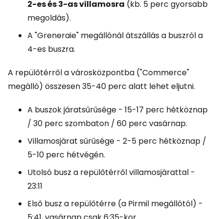
2-es és 3-as villamosra
(kb. 5 perc gyorsabb
megoldás).
A "Greneraie" megállónál átszállás a buszról a
4-es buszra.
A repülőtérről a városközpontba ("Commerce"
megálló) összesen 35-40 perc alatt lehet eljutni.
A buszok járatsűrűsége - 15-17 perc hétköznap
/ 30 perc szombaton / 60 perc vasárnap.
Villamosjárat sűrűsége - 2-5 perc hétköznap /
5-10 perc hétvégén.
Utolsó busz a repülőtérről villamosjárattal -
23:11
Első busz a repülőtérre (a Pirmil megállótól) -
5:41, vasárnap csak 6:35-kor