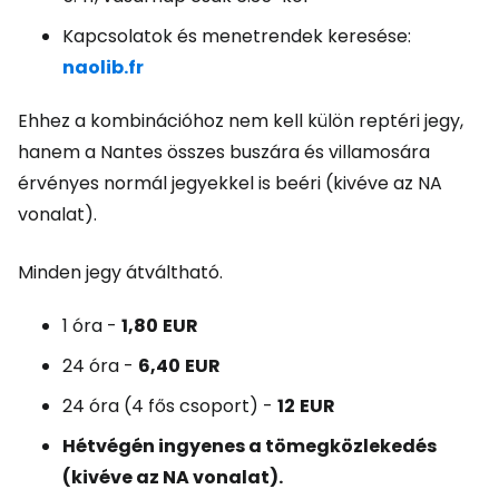
Kapcsolatok és menetrendek keresése:
naolib.fr
Ehhez a kombinációhoz nem kell külön reptéri jegy,
hanem a Nantes összes buszára és villamosára
érvényes normál jegyekkel is beéri (kivéve az NA
vonalat).
Minden jegy átváltható.
1 óra -
1,80
EUR
24 óra -
6,40
EUR
24 óra (4 fős csoport) -
12
EUR
Hétvégén ingyenes a tömegközlekedés
(kivéve az NA vonalat).