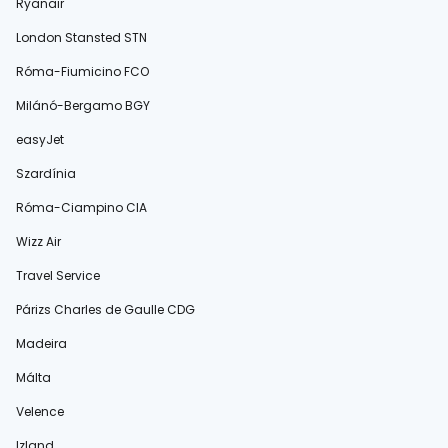
Ryanair
London Stansted STN
Róma-Fiumicino FCO
Milánó-Bergamo BGY
easyJet
Szardínia
Róma-Ciampino CIA
Wizz Air
Travel Service
Párizs Charles de Gaulle CDG
Madeira
Málta
Velence
Izland