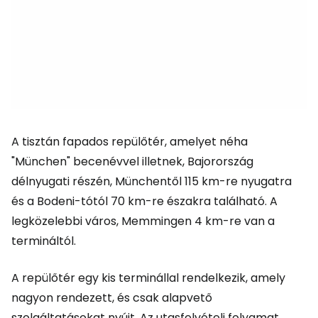
A tisztán fapados repülőtér, amelyet néha
"München" becenévvel illetnek, Bajorország
délnyugati részén, Münchentől 115 km-re nyugatra
és a Bodeni-tótól 70 km-re északra található. A
legközelebbi város, Memmingen 4 km-re van a
termináltól.
A repülőtér egy kis terminállal rendelkezik, amely
nagyon rendezett, és csak alapvető
szolgáltatásokat nyújt. Az utasfelvételi folyamat