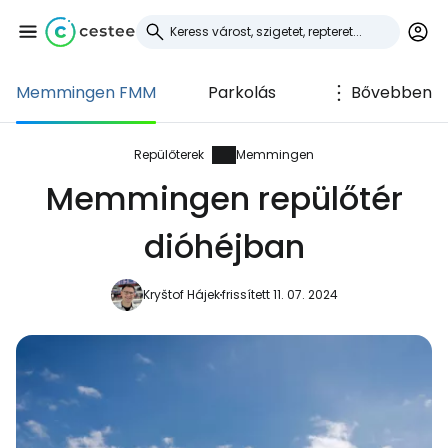
Memmingen FMM
Parkolás
Bővebben
Bejelentkezés a
Cestee-be
Repülőterek
Memmingen
Memmingen repülőtér
... az utazási közösség világszerte
dióhéjban
Folytatás a Google-lal
Kryštof Hájek
frissített 11. 07. 2024
Folytatás a Facebookkal
Folytassa e-mailben