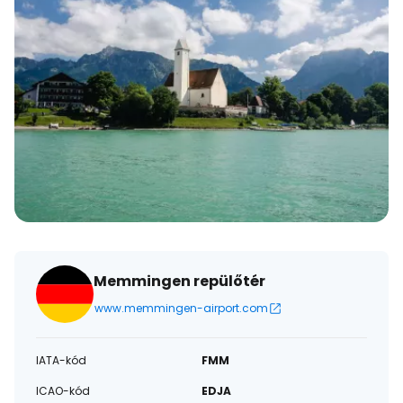
Memmingen repülőtér
www.memmingen-airport.com
IATA-kód
FMM
ICAO-kód
EDJA