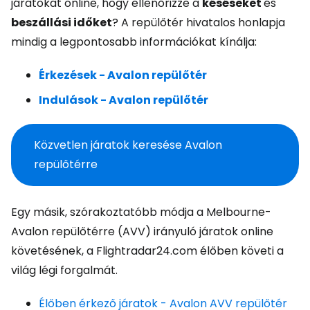
járatokat online, hogy ellenőrizze a
késéseket
és
beszállási időket
? A repülőtér hivatalos honlapja
mindig a legpontosabb információkat kínálja:
Érkezések - Avalon repülőtér
Indulások - Avalon repülőtér
Közvetlen járatok keresése Avalon
repülőtérre
Egy másik, szórakoztatóbb módja a Melbourne-
Avalon repülőtérre (AVV) irányuló járatok online
követésének, a Flightradar24.com élőben követi a
világ légi forgalmát.
Élőben érkező járatok - Avalon AVV repülőtér