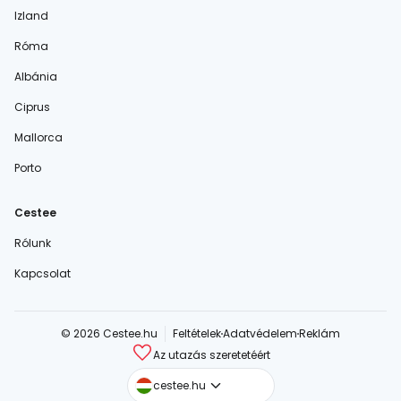
Izland
Róma
Albánia
Ciprus
Mallorca
Porto
Cestee
Rólunk
Kapcsolat
© 2026 Cestee.hu
Feltételek
Adatvédelem
Reklám
Az utazás szeretetéért
cestee.com
cestee.hu