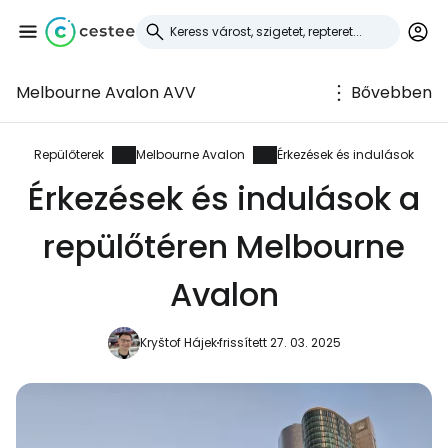
Melbourne Avalon AVV
Bővebben
Bejelentkezés a
Cestee-be
Repülőterek
Melbourne Avalon
Érkezések és indulások
Érkezések és indulások a
... az utazási közösség világszerte
repülőtéren Melbourne
Folytatás a Google-lal
Avalon
Kryštof Hájek
frissített 27. 03. 2025
Folytatás a Facebookkal
Folytassa e-mailben