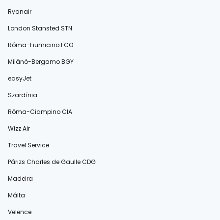
Ryanair
London Stansted STN
Róma-Fiumicino FCO
Milánó-Bergamo BGY
easyJet
Szardínia
Róma-Ciampino CIA
Wizz Air
Travel Service
Párizs Charles de Gaulle CDG
Madeira
Málta
Velence