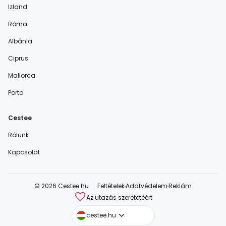
Izland
Róma
Albánia
Ciprus
Mallorca
Porto
Cestee
Rólunk
Kapcsolat
© 2026 Cestee.hu
Feltételek
Adatvédelem
Reklám
Az utazás szeretetéért
cestee.com
cestee.hu
cestee.sk