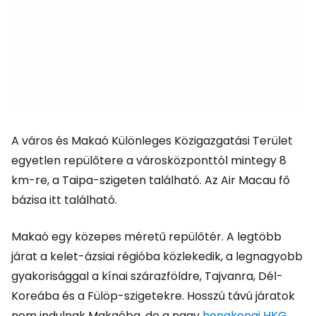
A város és Makaó Különleges Közigazgatási Terület
egyetlen repülőtere a városközponttól mintegy 8
km-re, a Taipa-szigeten található. Az Air Macau fő
bázisa itt található.
Makaó egy közepes méretű repülőtér. A legtöbb
járat a kelet-ázsiai régióba közlekedik, a legnagyobb
gyakorisággal a kínai szárazföldre, Tajvanra, Dél-
Koreába és a Fülöp-szigetekre. Hosszú távú járatok
nem indulnak Makaóba, de a nagy
hongkongi HKG