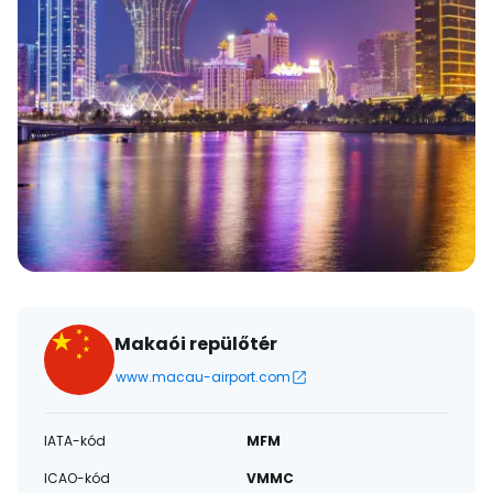
Makaói repülőtér
www.macau-airport.com
IATA-kód
MFM
ICAO-kód
VMMC