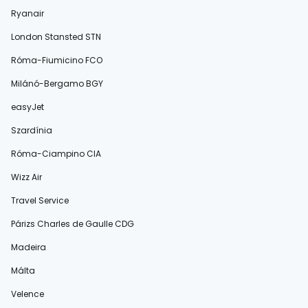
Ryanair
London Stansted STN
Róma-Fiumicino FCO
Milánó-Bergamo BGY
easyJet
Szardínia
Róma-Ciampino CIA
Wizz Air
Travel Service
Párizs Charles de Gaulle CDG
Madeira
Málta
Velence