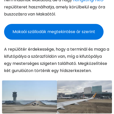
repülőteret használhatja, amely körülbelül egy óra
buszozásra van Makaótól.
Makaói szállodák megtekintése ár szerint
A repülőtér érdekessége, hogy a terminál és maga a
kifutópálya a szárazföldön van, míg a kifutópálya
egy mesterséges szigeten található. Megközelítése
két gurulóúton történik egy hídszerkezeten.