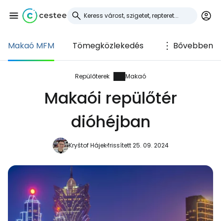
Makaó MFM
Tömegközlekedés
Bővebben
Bejelentkezés a
Cestee-be
Repülőterek
Makaó
Makaói repülőtér
... az utazási közösség világszerte
dióhéjban
Folytatás a Google-lal
Kryštof Hájek
frissített 25. 09. 2024
Folytatás a Facebookkal
Folytassa e-mailben