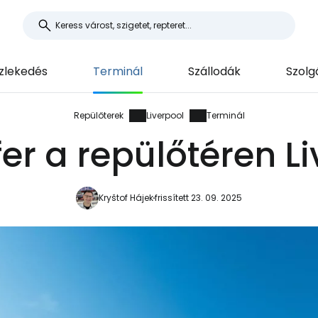
lekedés
Terminál
Szállodák
Szolg
Repülőterek
Liverpool
Terminál
er a repülőtéren L
Kryštof Hájek
frissített 23. 09. 2025