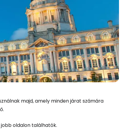
ználnak majd, amely minden járat számára
ő.
és a Cestee-be
 jobb oldalon találhatók.