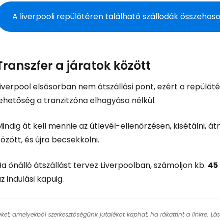
... az utazási közösség világszerte
A liverpooli repülőtéren található szállodák összehas
Fol
Transzfer a járatok között
Foly
iverpool elsősorban nem átszállási pont, ezért a repülőté
ehetőség a tranzitzóna elhagyása nélkül.
Fol
indig át kell mennie az útlevél-ellenőrzésen, kisétálni, á
özött, és újra becsekkolni.
a önálló átszállást tervez Liverpoolban, számoljon kb.
45
z indulási kapuig.
keket, amelyekből szerkesztőségünk jutalékot kaphat, ha rákattint a linkre. L