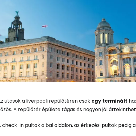
z utasok a liverpooli repülőtéren csak
egy
terminált
has
özös. A repülőtér épülete tágas és nagyon jól áttekinthet
Bejelentkez
 check-in pultok a bal oldalon, az érkezési pultok pedig a