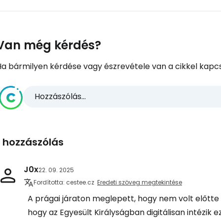
Van még kérdés?
Ha bármilyen kérdése vagy észrevétele van a cikkel kapcs
Hozzászólás...
1 hozzászólás
J0x
22. 09. 2025
Fordította: cestee.cz
Eredeti szöveg megtekintése
A prágai járaton meglepett, hogy nem volt előtte 
hogy az Egyesült Királyságban digitálisan intézik e