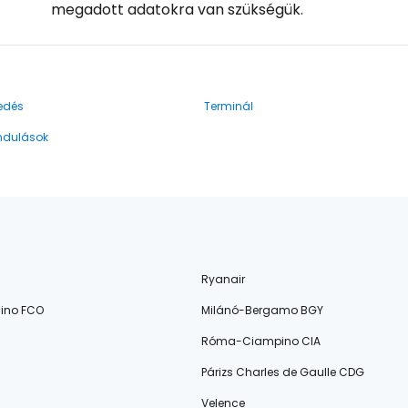
megadott adatokra van szükségük.
edés
Terminál
indulások
Ryanair
ino FCO
Milánó-Bergamo BGY
Róma-Ciampino CIA
Párizs Charles de Gaulle CDG
Velence