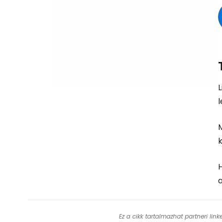
L
l
M
k
H
a
Ez a cikk tartalmazhat partneri lin