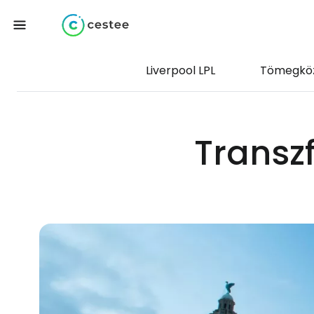
Liverpool LPL
Tömegköz
Transzf