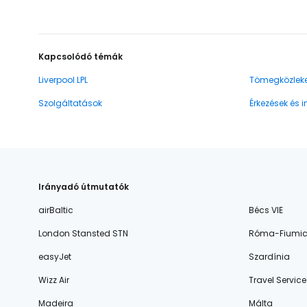
Kapcsolódó témák
Liverpool LPL
Tömegközlek
Szolgáltatások
Érkezések és 
Irányadó útmutatók
airBaltic
Bécs VIE
London Stansted STN
Róma-Fiumic
easyJet
Szardínia
Wizz Air
Travel Service
Madeira
Málta