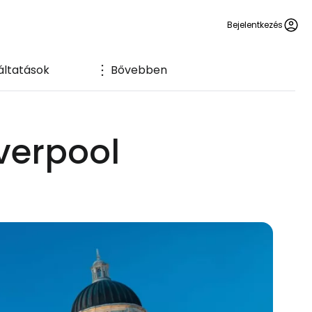
Bejelentkezés
áltatások
Bővebben
iverpool