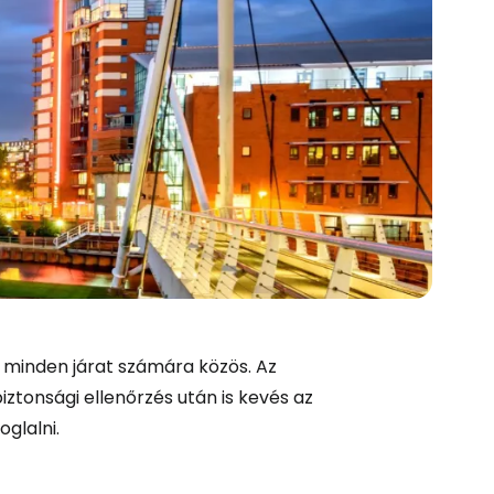
 minden járat számára közös. Az
biztonsági ellenőrzés után is kevés az
glalni.