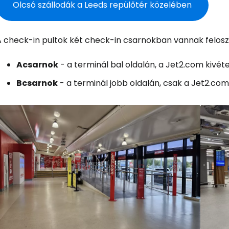
Olcsó szállodák a Leeds repülőtér közelében
A check-in pultok két check-in csarnokban vannak felosz
A
csarnok
- a terminál bal oldalán, a Jet2.com kivét
B
csarnok
- a terminál jobb oldalán, csak a Jet2.com