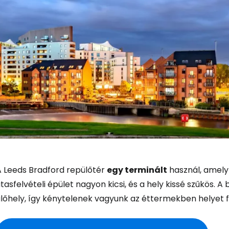
A Leeds Bradford repülőtér
egy terminált
használ, amely
tasfelvételi épület nagyon kicsi, és a hely kissé szűkös. A 
lőhely, így kénytelenek vagyunk az éttermekben helyet fo