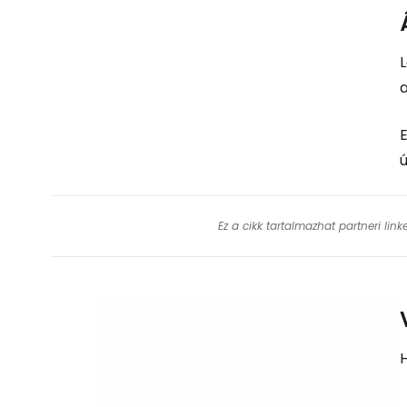
L
a
E
ú
Ez a cikk tartalmazhat partneri lin