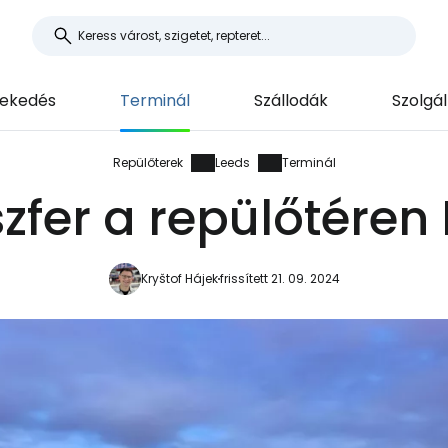
ekedés
Terminál
Szállodák
Szolgá
Repülőterek
Leeds
Terminál
zfer a repülőtéren
Kryštof Hájek
frissített 21. 09. 2024