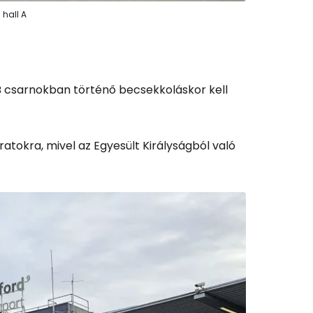
és a Cestee-be
 hall A
 B csarnokban történő becsekkoláskor kell
ytatás a Google-lal
áratokra, mivel az Egyesült Királyságból való
tatás a Facebookkal
ytassa e-mailben