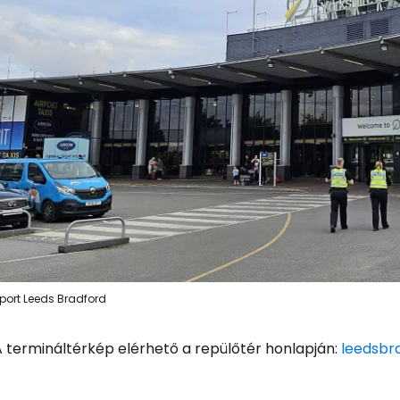
rport Leeds Bradford
A termináltérkép elérhető a repülőtér honlapján:
leedsbr