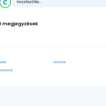
Hozzászólás...
0 megjegyzések
edés
Terminál
indulások