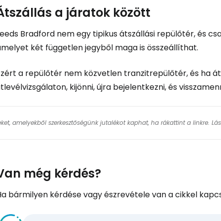
Átszállás a járatok között
eeds Bradford nem egy tipikus átszállási repülőtér, és cs
melyet két független jegyből maga is összeállíthat.
zért a repülőtér nem közvetlen tranzitrepülőtér, és ha át
tlevélvizsgálaton, kijönni, újra bejelentkezni, és visszamen
keket, amelyekből szerkesztőségünk jutalékot kaphat, ha rákattint a linkre. L
Van még kérdés?
Ha bármilyen kérdése vagy észrevétele van a cikkel kapcs