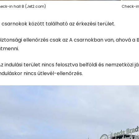
Bejelentkez
eck-in hall B (Jet2.com)
Check-in
 csarnokok között található az érkezési terület.
... az utazási közösség világszerte
Biztonsági ellenőrzés csak az A csarnokban van, ahová a
Fol
átmenni.
z indulási terület nincs felosztva belföldi és nemzetközi j
Foly
nduláskor nincs útlevél-ellenőrzés.
Fol