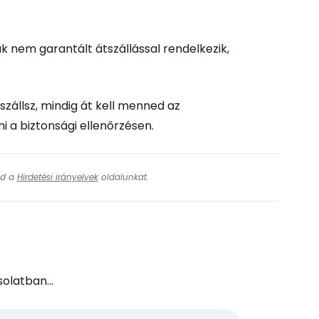
ak nem garantált átszállással rendelkezik,
szállsz, mindig át kell menned az
ni a biztonsági ellenőrzésen.
ásd a
Hirdetési irányelvek
oldalunkat.
olatban...