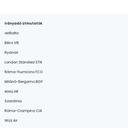
Irányadó útmutatók
airBaltic
Bécs VIE
Ryanair
London Stansted STN
Róma-Fiumicino FCO
Milánó-Bergamo BGY
easyJet
Szardínia
Róma-Ciampino CIA
Wizz Air