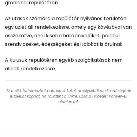
grönlandi repülőtéren.
Az utasok számára a repülőtér nyilvános területén
egy üzlet áll rendelkezésre, amely egy kávézóval van
összekötve, ahol kisebb harapnivalókat, például
szendvicseket, édességeket és italokat is árulnak.
A Kulusuk repülőtéren egyéb szolgáltatások nem
állnak rendelkezésre.
Ez a cikk tartalmazhat partneri linkeket, amelyekből szerkesztőségünk
jutalékot kaphat, ha rákattint a linkre. Lásd a
Hirdetési irányelvek
oldalunkat.