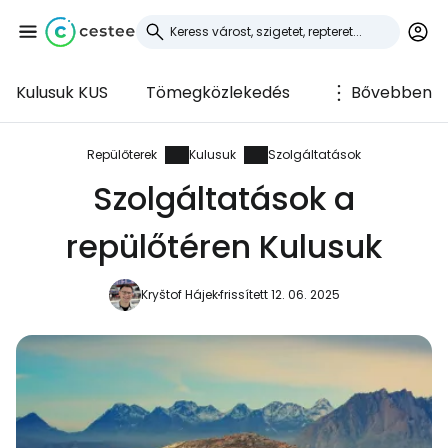
Kulusuk KUS
Tömegközlekedés
Bővebben
Bejelentkezés a
Cestee-be
Repülőterek
Kulusuk
Szolgáltatások
Szolgáltatások a
... az utazási közösség világszerte
repülőtéren Kulusuk
Folytatás a Google-lal
Kryštof Hájek
frissített 12. 06. 2025
Folytatás a Facebookkal
Folytassa e-mailben