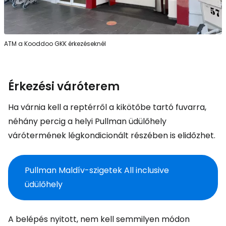
ATM a Kooddoo GKK érkezéseknél
Érkezési váróterem
Ha várnia kell a reptérről a kikötőbe tartó fuvarra,
néhány percig a helyi Pullman üdülőhely
várótermének légkondicionált részében is elidőzhet.
Pullman Maldív-szigetek All inclusive
üdülőhely
A belépés nyitott, nem kell semmilyen módon