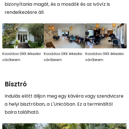
bizonyítania magát, és a mosdók és az ivóvíz is
rendelkezésre áll.
Kooddoo GKK érkezési
Kooddoo GKK érkezési
Kooddoo GKK érkezési
váróterem
váróterem
váróterem
Bisztró
Indulás előtt álljon meg egy kávéra vagy szendvicsre
a helyi bisztróban, a L'Unicóban. Ez a termináltól
balra található.