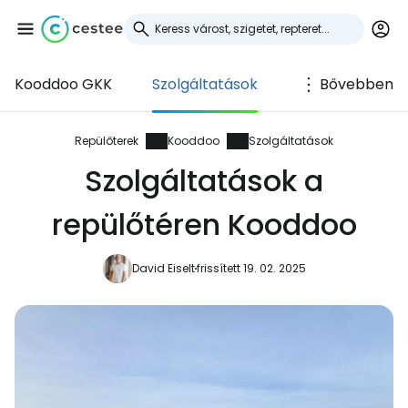
Kooddoo GKK
Szolgáltatások
Bővebben
Bejelentkezés a
Cestee-be
Repülőterek
Kooddoo
Szolgáltatások
Szolgáltatások a
... az utazási közösség világszerte
repülőtéren Kooddoo
Folytatás a Google-lal
David Eiselt
frissített 19. 02. 2025
Folytatás a Facebookkal
Folytassa e-mailben