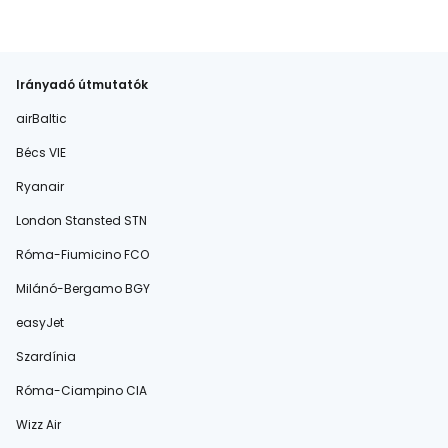
Irányadó útmutatók
airBaltic
Bécs VIE
Ryanair
London Stansted STN
Róma-Fiumicino FCO
Milánó-Bergamo BGY
easyJet
Szardínia
Róma-Ciampino CIA
Wizz Air