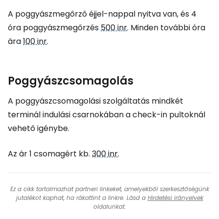
A poggyászmegőrző éjjel-nappal nyitva van, és 4
óra poggyászmegőrzés
500 inr
. Minden további óra
ára
100 inr
.
Poggyászcsomagolás
A poggyászcsomagolási szolgáltatás mindkét
terminál indulási csarnokában a check-in pultoknál
vehető igénybe.
Az ár 1 csomagért kb.
300 inr
.
Ez a cikk tartalmazhat partneri linkeket, amelyekből szerkesztőségünk
jutalékot kaphat, ha rákattint a linkre. Lásd a
Hirdetési irányelvek
oldalunkat.