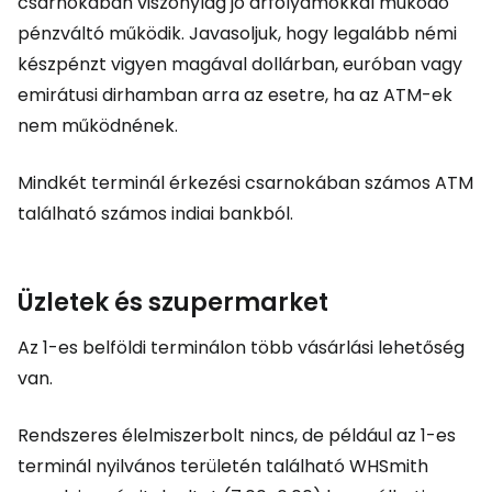
csarnokában viszonylag jó árfolyamokkal működő
pénzváltó működik. Javasoljuk, hogy legalább némi
készpénzt vigyen magával dollárban, euróban vagy
emirátusi dirhamban arra az esetre, ha az ATM-ek
nem működnének.
Mindkét terminál érkezési csarnokában számos ATM
található számos indiai bankból.
Üzletek és szupermarket
Az 1-es belföldi terminálon több vásárlási lehetőség
van.
Rendszeres élelmiszerbolt nincs, de például az 1-es
terminál nyilvános területén található WHSmith