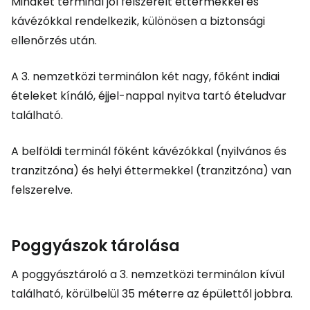
Mindkét terminál jól felszerelt éttermekkel és
kávézókkal rendelkezik, különösen a biztonsági
ellenőrzés után.
A 3. nemzetközi terminálon két nagy, főként indiai
ételeket kínáló, éjjel-nappal nyitva tartó ételudvar
található.
A belföldi terminál főként kávézókkal (nyilvános és
tranzitzóna) és helyi éttermekkel (tranzitzóna) van
felszerelve.
Poggyászok tárolása
A poggyásztároló a 3. nemzetközi terminálon kívül
található, körülbelül 35 méterre az épülettől jobbra.