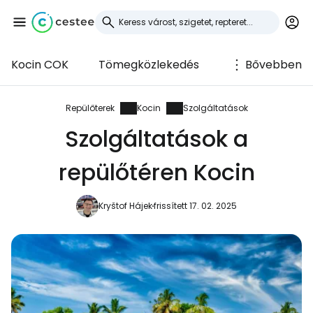
Kocin COK
Tömegközlekedés
Bővebben
Bejelentkezés a
Cestee-be
Repülőterek
Kocin
Szolgáltatások
Szolgáltatások a
... az utazási közösség világszerte
repülőtéren Kocin
Folytatás a Google-lal
Kryštof Hájek
frissített 17. 02. 2025
Folytatás a Facebookkal
Folytassa e-mailben