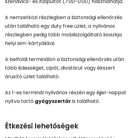
szendvics- és italpultot (7:00-0:00) használhatja.
A nemzetközi részlegben a biztonsági ellenőrzés
után található egy
duty free
üzlet, a nyilvános
részlegben pedig több mobilszolgáltató kioszkja
helyi sim-kártyákkal.
A belföldi terminálon a biztonsági ellenőrzés után
több édességet, cipőt, divatárut vagy ékszert
árusító üzlet található.
Az 1-es terminál nyilvános részén egy éjjel-nappal
nyitva tartó
gyógyszertár
is található.
Étkezési lehetőségek