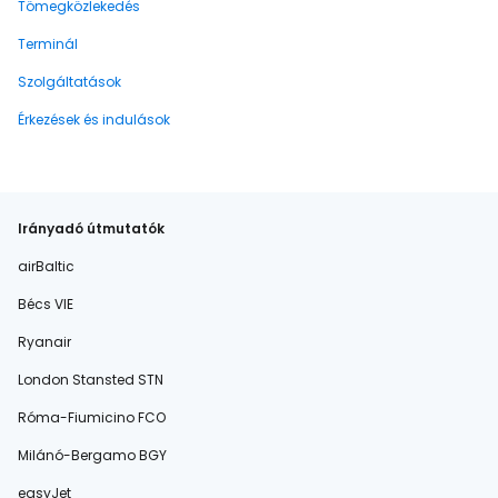
Tömegközlekedés
Terminál
Szolgáltatások
Érkezések és indulások
Irányadó útmutatók
airBaltic
Bécs VIE
Ryanair
London Stansted STN
Róma-Fiumicino FCO
Milánó-Bergamo BGY
easyJet