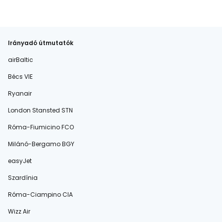
Irányadó útmutatók
airBaltic
Bécs VIE
Ryanair
London Stansted STN
Róma-Fiumicino FCO
Milánó-Bergamo BGY
easyJet
Szardínia
Róma-Ciampino CIA
Wizz Air