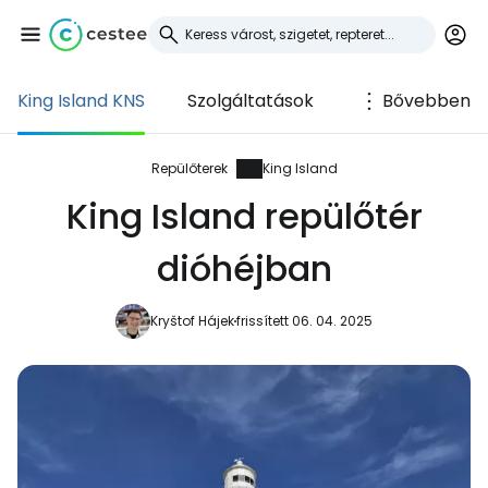
King Island KNS
Szolgáltatások
Bővebben
Bejelentkezés a
Cestee-be
Repülőterek
King Island
King Island repülőtér
... az utazási közösség világszerte
dióhéjban
Folytatás a Google-lal
Kryštof Hájek
frissített 06. 04. 2025
Folytatás a Facebookkal
Folytassa e-mailben