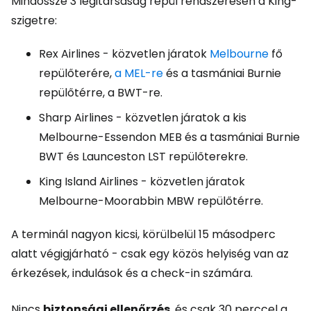
Mindössze 3 légitársaság repül rendszeresen a King-
szigetre:
Rex Airlines - közvetlen járatok
Melbourne
fő
repülőterére,
a MEL-re
és a tasmániai Burnie
repülőtérre, a BWT-re.
Sharp Airlines - közvetlen járatok a kis
Melbourne-Essendon MEB és a tasmániai Burnie
BWT és Launceston LST repülőterekre.
King Island Airlines - közvetlen járatok
Melbourne-Moorabbin MBW repülőtérre.
A terminál nagyon kicsi, körülbelül 15 másodperc
alatt végigjárható - csak egy közös helyiség van az
érkezések, indulások és a check-in számára.
Nincs
biztonsági ellenőrzés
, és csak 30 perccel a