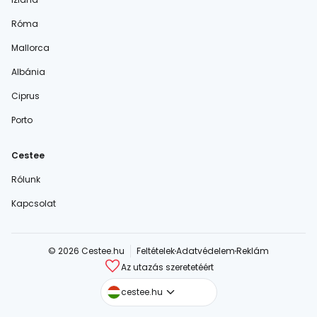
Róma
Mallorca
Albánia
Ciprus
Porto
Cestee
Rólunk
Kapcsolat
© 2026 Cestee.hu
Feltételek
Adatvédelem
Reklám
Az utazás szeretetéért
cestee.com
cestee.hu
cestee.sk