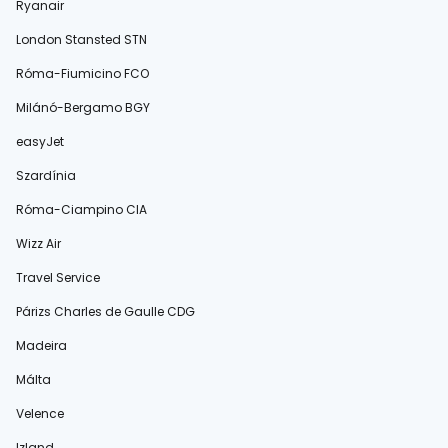
Ryanair
London Stansted STN
Róma-Fiumicino FCO
Milánó-Bergamo BGY
easyJet
Szardínia
Róma-Ciampino CIA
Wizz Air
Travel Service
Párizs Charles de Gaulle CDG
Madeira
Málta
Velence
Izland