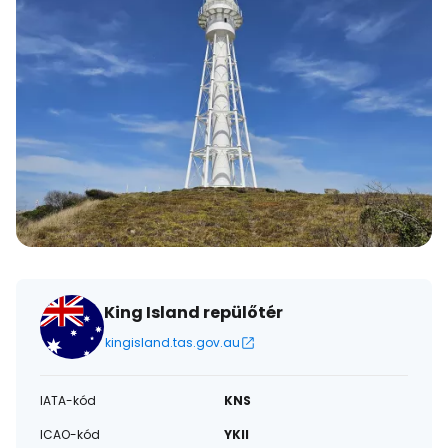
King Island repülőtér
kingisland.tas.gov.au
IATA-kód
KNS
ICAO-kód
YKII