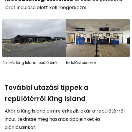
járat indulása előtt kell megérkezni.
érkezés King Island repülőtérről
Indulási csarnok
További utazási tippek a
repülőtérről King Island
Akár a King Island címre érkezik, akár a repülőtérről
indul, tekintse meg hasznos tippjeinket és
ajánlásainkat: