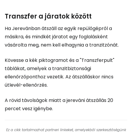
Transzfer a járatok között
Ha Jerevánban átszáll az egyik repülőgépről a
másikra, és mindkét járatot egy foglalásként
vásárolta meg, nem kell elhagynia a tranzitzónát.
Kövesse a kék piktogramot és a "Transzferpult"
táblákat, amelyek a tranzitbiztonsági
ellenőrzőponthoz vezetik. Az átszálláskor nincs
útlevél-ellenőrzés.
A rövid távolságok miatt a jereváni átszállás 20
percet vesz igénybe.
Ez a cikk tartalmazhat partneri linkeket, amelyekből szerkesztőségünk