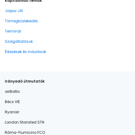
Kapcsolódó témák
Jaipur JAI
Tömegközlekedés
Terminál
Szolgáltatások
Érkezések és indulások
Irányadó útmutatók
airBaltic
Bécs VIE
Ryanair
London Stansted STN
Róma-Fiumicino FCO