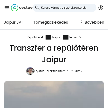
Jaipur JAI
Tömegközlekedés
Bővebben
Bejelentkezés a
Cestee-be
Repülőterek
Jaipur
Terminál
Transzfer a repülőtéren
... az utazási közösség világszerte
Jaipur
Folytatás a Google-lal
Kryštof Hájek
frissített 17. 02. 2025
Folytatás a Facebookkal
Folytassa e-mailben