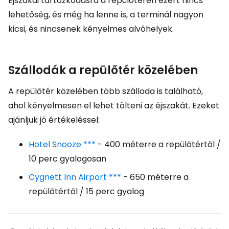
Éjszakai tartózkodásra a repülőtéren ezért nincs
lehetőség, és még ha lenne is, a terminál nagyon
kicsi, és nincsenek kényelmes alvóhelyek.
Szállodák a repülőtér közelében
A repülőtér közelében több szálloda is található,
ahol kényelmesen el lehet tölteni az éjszakát. Ezeket
ajánljuk jó értékeléssel:
Hotel Snooze ***
- 400 méterre a repülőtértől /
10 perc gyalogosan
Cygnett Inn Airport ***
- 650 méterre a
repülőtértől / 15 perc gyalog