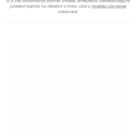
Ez a cikk tartalmazhat partneri linkeket, amelyekből szerkesztőségünk
jutalékot kaphat, ha rákattint a linkre. Lásd a
Hirdetési irányelvek
oldalunkat.