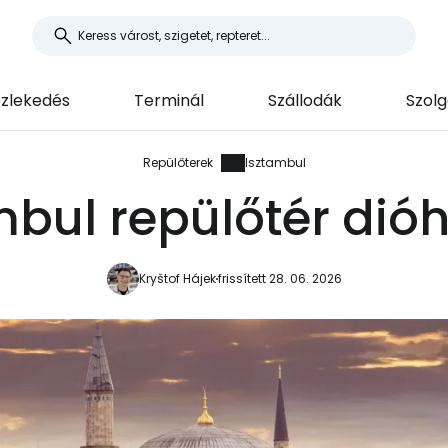
zlekedés
Terminál
Szállodák
Szolg
Repülőterek
Isztambul
mbul repülőtér dió
Kryštof Hájek
frissített 28. 06. 2026