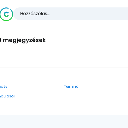
Hozzászólás...
0 megjegyzések
edés
Terminál
indulások