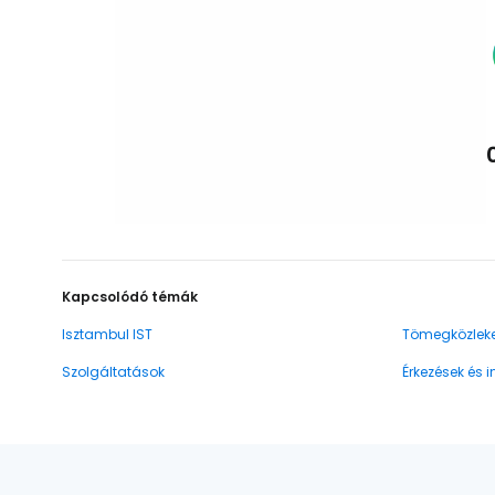
Kapcsolódó témák
Isztambul IST
Tömegközlek
Szolgáltatások
Érkezések és 