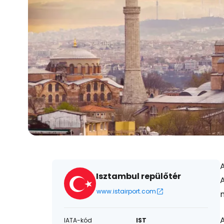
A
Isztambul repülőtér
A
www.istairport.com
A
IATA-kód
IST