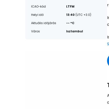
r
ICAO-kód
LTFM
Helyi idő
13:40
(UTC +3.0)
Aktuális időjárás
-- °C
Város
Isztambul
A
a