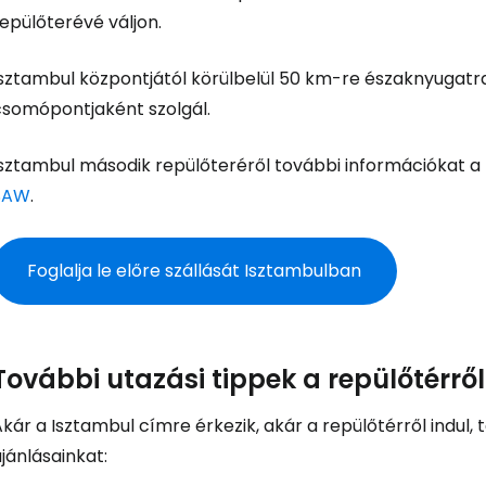
epülőterévé váljon.
Bejelentkez
Isztambul központjától körülbelül 50 km-re északnyugatra
csomópontjaként szolgál.
... az utazási közösség világszerte
Isztambul második repülőteréről további információkat a 
Fol
SAW
.
Foglalja le előre szállását Isztambulban
Foly
Fol
További utazási tippek a repülőtérrő
kár a Isztambul címre érkezik, akár a repülőtérről indul,
jánlásainkat: