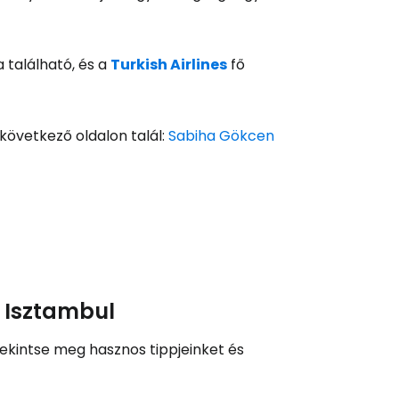
és a Cestee-be
 található, és a
Turkish Airlines
fő
következő oldalon talál:
Sabiha Gökcen
ytatás a Google-lal
tatás a Facebookkal
ytassa e-mailben
l Isztambul
 tekintse meg hasznos tippjeinket és