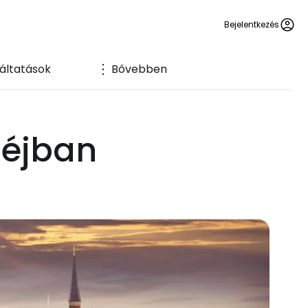
Bejelentkezés
áltatások
Bővebben
héjban