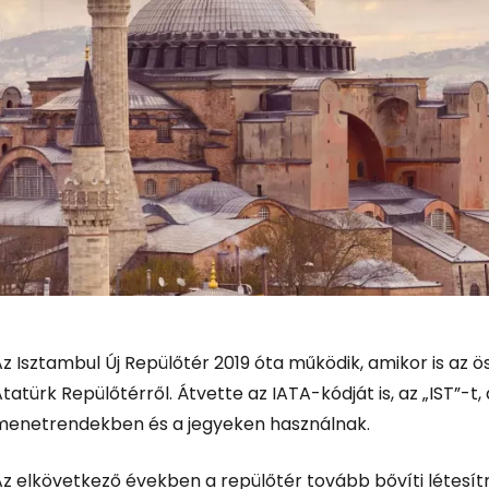
z Isztambul Új Repülőtér 2019 óta működik, amikor is az ö
tatürk Repülőtérről. Átvette az IATA-kódját is, az „IST”-t
menetrendekben és a jegyeken használnak.
z elkövetkező években a repülőtér tovább bővíti létesítm