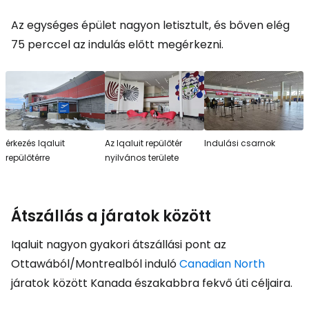
Az egységes épület nagyon letisztult, és bőven elég
75 perccel az indulás előtt megérkezni.
érkezés Iqaluit
Az Iqaluit repülőtér
Indulási csarnok
repülőtérre
nyilvános területe
Átszállás a járatok között
Iqaluit nagyon gyakori átszállási pont az
Ottawából/Montrealból induló
Canadian North
járatok között Kanada északabbra fekvő úti céljaira.