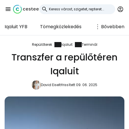
Iqaluit YFB
Tömegközlekedés
Bővebben
Bejelentkezés a
Cestee-be
Repülőterek
Iqaluit
Terminál
Transzfer a repülőtéren
... az utazási közösség világszerte
Iqaluit
Folytatás a Google-lal
David Eiselt
frissített 09. 06. 2025
Folytatás a Facebookkal
Folytassa e-mailben