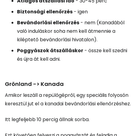
Átlagos átszállási idő
- 30-45 perc
Biztonsági ellenőrzés
- igen
Bevándorlási ellenőrzés
- nem (Kanadából
való induláskor soha nem kell átmennie a
kiléptető bevándorlási hivatalon).
Poggyászok átszálláskor
- össze kell szedni
és újra át kell adni.
Grönland -> Kanada
Amikor leszáll a repülőgépről, egy speciális folyosón
keresztül jut el a kanadai bevándorlási ellenőrzéshez.
Itt legfeljebb 10 percig állnak sorba.
Ezt követően felveszi a poggyászát és feladja a