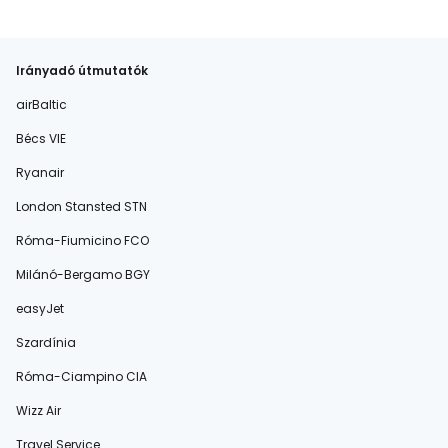
Irányadó útmutatók
airBaltic
Bécs VIE
Ryanair
London Stansted STN
Róma-Fiumicino FCO
Milánó-Bergamo BGY
easyJet
Szardínia
Róma-Ciampino CIA
Wizz Air
Travel Service