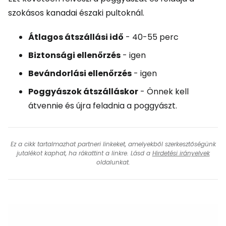
szokásos kanadai északi pultoknál.
Átlagos átszállási idő
- 40-55 perc
Biztonsági ellenőrzés
- igen
Bevándorlási ellenőrzés
- igen
Poggyászok átszálláskor
- Önnek kell
átvennie és újra feladnia a poggyászt.
Ez a cikk tartalmazhat partneri linkeket, amelyekből szerkesztőségünk
jutalékot kaphat, ha rákattint a linkre. Lásd a
Hirdetési irányelvek
oldalunkat.