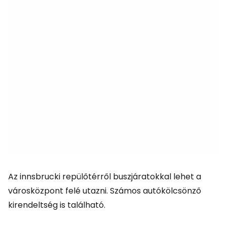
Az innsbrucki repülőtérről buszjáratokkal lehet a
városközpont felé utazni. Számos autókölcsönző
kirendeltség is található.