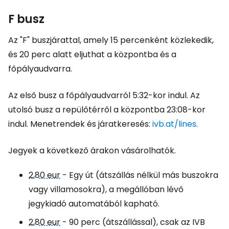
F busz
Az "F" buszjárattal, amely 15 percenként közlekedik,
és 20 perc alatt eljuthat a központba és a
főpályaudvarra.
Az első busz a főpályaudvarról 5:32-kor indul. Az
utolsó busz a repülőtérről a központba 23:08-kor
indul. Menetrendek és járatkeresés:
ivb.at/lines
.
Jegyek a következő árakon vásárolhatók.
2,80 eur
- Egy út (átszállás nélkül más buszokra
vagy villamosokra), a megállóban lévő
jegykiadó automatából kapható.
2,80 eur
- 90 perc (átszállással), csak az IVB