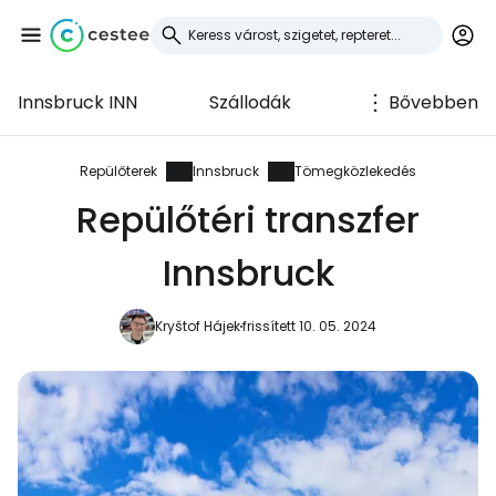
Innsbruck INN
Szállodák
Bővebben
Bejelentkezés a
Cestee-be
Repülőterek
Innsbruck
Tömegközlekedés
Repülőtéri transzfer
... az utazási közösség világszerte
Innsbruck
Folytatás a Google-lal
Kryštof Hájek
frissített 10. 05. 2024
Folytatás a Facebookkal
Folytassa e-mailben