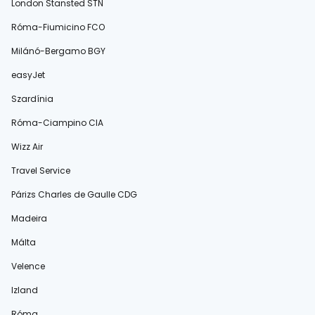
London Stansted STN
Róma-Fiumicino FCO
Milánó-Bergamo BGY
easyJet
Szardínia
Róma-Ciampino CIA
Wizz Air
Travel Service
Párizs Charles de Gaulle CDG
Madeira
Málta
Velence
Izland
Róma