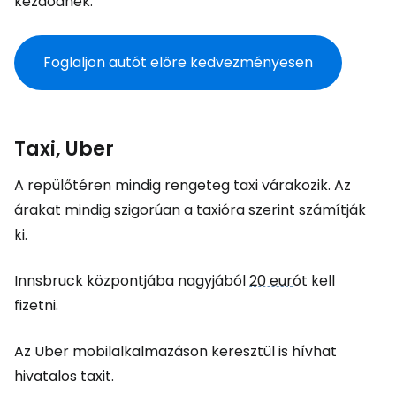
kezdődnek.
Foglaljon autót előre kedvezményesen
Taxi, Uber
A repülőtéren mindig rengeteg taxi várakozik. Az
árakat mindig szigorúan a taxióra szerint számítják
ki.
Innsbruck központjába nagyjából
20 eur
ót kell
fizetni.
Az Uber mobilalkalmazáson keresztül is hívhat
hivatalos taxit.