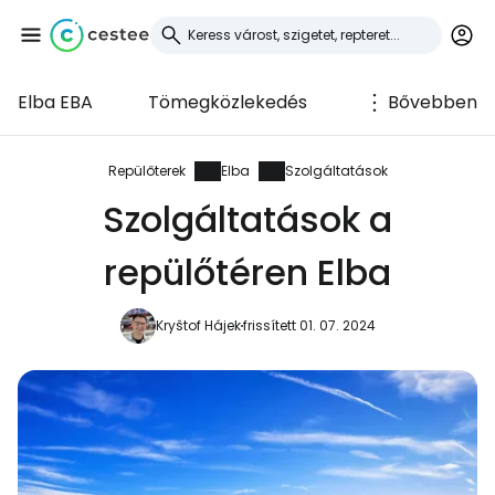
Elba EBA
Tömegközlekedés
Bővebben
Bejelentkezés a
Cestee-be
Repülőterek
Elba
Szolgáltatások
Szolgáltatások a
... az utazási közösség világszerte
repülőtéren Elba
Folytatás a Google-lal
Kryštof Hájek
frissített 01. 07. 2024
Folytatás a Facebookkal
Folytassa e-mailben