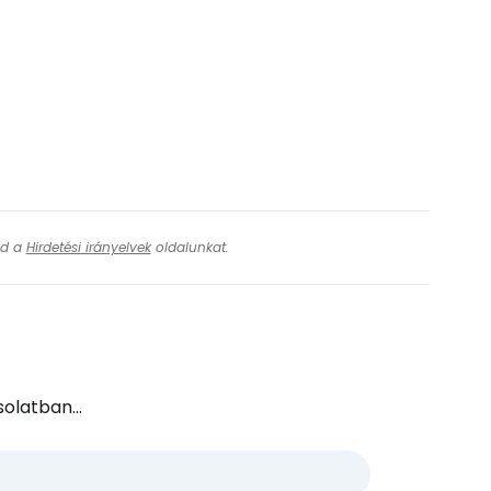
ásd a
Hirdetési irányelvek
oldalunkat.
olatban...