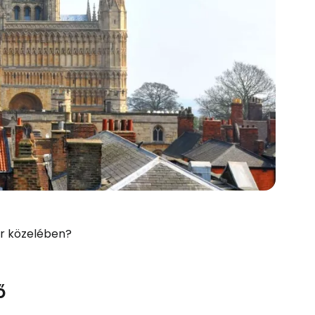
ér közelében?
ő