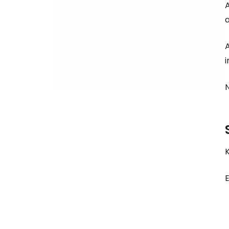
A
a
A
N
K
E