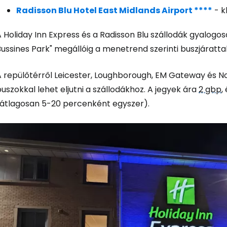
Bejelentkez
Radisson Blu Hotel East Midlands Airport ****
- k
 Holiday Inn Express és a Radisson Blu szállodák gyalogos
... az utazási közösség világszerte
ussines Park" megállóig a menetrend szerinti buszjárattal 
Fol
A repülőtérről Leicester, Loughborough, EM Gateway és N
uszokkal lehet eljutni a szállodákhoz. A jegyek ára
2 gbp
,
(átlagosan 5-20 percenként egyszer).
Foly
Fol