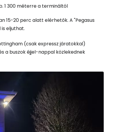
és a Cestee-be
b. 1 300 méterre a termináltól
an 15-20 perc alatt elérhetők. A "Pegasus
is eljuthat.
ytatás a Google-lal
ottingham (csak expressz járatokkal)
 és a buszok éjjel-nappal közlekednek
tatás a Facebookkal
ytassa e-mailben