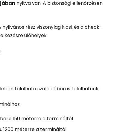
ájában
nyitva van. A biztonsági ellenőrzésen
nyilvános rész viszonylag kicsi, és a check-
elkezésre ülőhelyek.
.
ében található szállodában is találhatunk.
minálhoz.
belül 150 méterre a termináltól
. 1200 méterre a termináltól