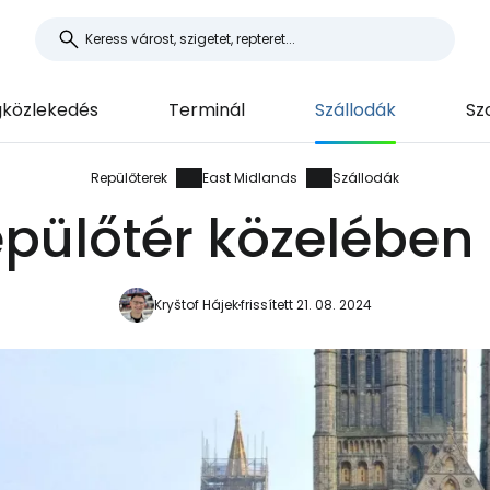
közlekedés
Terminál
Szállodák
Sz
Repülőterek
East Midlands
Szállodák
epülőtér közelében
Kryštof Hájek
frissített 21. 08. 2024