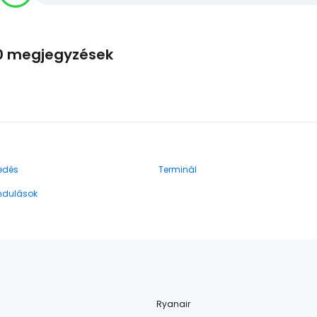
0 megjegyzések
edés
Terminál
indulások
Ryanair