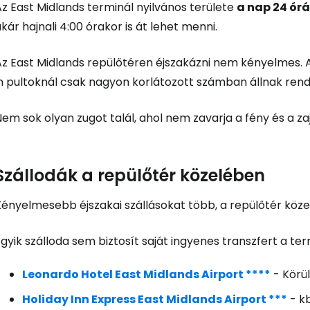
z East Midlands terminál nyilvános területe
a nap 24 ór
kár hajnali 4:00 órakor is át lehet menni.
z East Midlands repülőtéren éjszakázni nem kényelmes. A 
in pultoknál csak nagyon korlátozott számban állnak rend
em sok olyan zugot talál, ahol nem zavarja a fény és a zaj
Szállodák a repülőtér közelében
ényelmesebb éjszakai szállásokat több, a repülőtér közel
gyik szálloda sem biztosít saját ingyenes transzfert a ter
Leonardo Hotel East Midlands Airport ****
- Körül
Holiday Inn Express East Midlands Airport ***
- kb