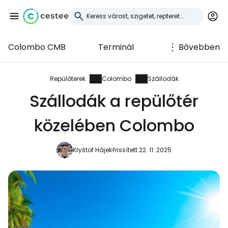
Colombo CMB
Terminál
Bővebben
Bejelentkezés a
Cestee-be
Repülőterek
Colombo
Szállodák
Szállodák a repülőtér
... az utazási közösség világszerte
közelében Colombo
Folytatás a Google-lal
Kryštof Hájek
frissített 22. 11. 2025
Folytatás a Facebookkal
Folytassa e-mailben