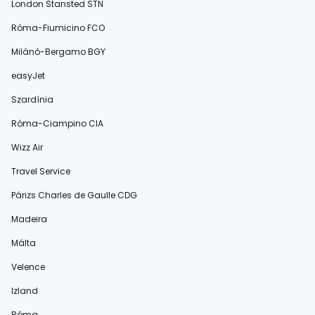
London Stansted STN
Róma-Fiumicino FCO
Milánó-Bergamo BGY
easyJet
Szardínia
Róma-Ciampino CIA
Wizz Air
Travel Service
Párizs Charles de Gaulle CDG
Madeira
Málta
Velence
Izland
Róma