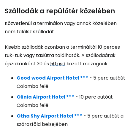
Szállodák a repülőtér közelében
Közvetlenül a terminálon vagy annak közelében
nem találsz szállodát.
Kisebb szállodák azonban a termináltól 10 perces
tuk-tuk vagy taxiútra találhatók. A szállodaárak
éjszakánként 30 és
50 usd
között mozognak.
Good wood Airport Hotel ***
- 5 perc autóút
Colombo felé
Olinia Airport Hotel ***
- 10 perc autóút
Colombo felé
Otha Shy Airport Hotel ***
- 5 perc autóút a
szárazföld belsejében